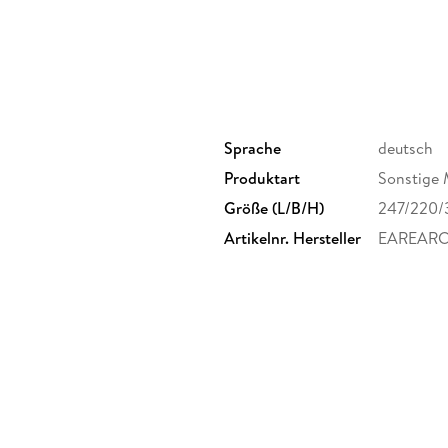
Sprache
deutsch
Produktart
Sonstige 
Größe (L/B/H)
247/220/
Artikelnr. Hersteller
EAREAR