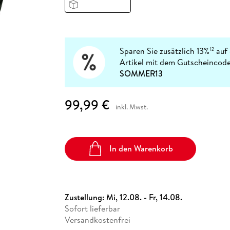
Fremdsprachige Bücher
n Lernhilfen
 Jugendbücher
eiber
Hörbuch Downloads im Bundle
cher
 Vergleich
 Puzzlezubehör
Lernen
New Adult
STABILO
Taschenbücher
hilfen
hriller
 Backen
er
lender
Ratgeber
op
hriller
Romance
Sparen Sie zusätzlich 13%
auf 
12
Sachbücher
Artikel mit dem Gutscheincode
precher:innen
SOMMER13
Science Fiction
Fremdsprachige Bücher
99,99 €
inkl. Mwst.
In den Warenkorb
Zustellung:
Mi, 12.08. - Fr, 14.08.
Sofort lieferbar
Versandkostenfrei