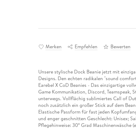
Merken
Empfehlen
Bewerten
Unsere stylische Dock Beanie jetzt mit einziga
Designs. Den echten radikalen "sound comfort
Earebel X CoD Beanies - Das einzigartige vol
Game Kommunikation, Discord, Teamspeak, St
unterwegs. Vollflächig sublimiertes Call of Du
noch zusätzlich ein großer Stick auf dem Bean
Elastische Passform für fast jeden Kopfumfang
und enger geschnitten Geschlecht: Unisex; Sai
Pflegehinweise: 30° Grad Maschinenwäsche (
Polyacryl, 30% Polyester