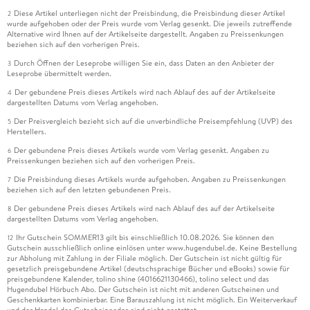
Diese Artikel unterliegen nicht der Preisbindung, die Preisbindung dieser Artikel
2
wurde aufgehoben oder der Preis wurde vom Verlag gesenkt. Die jeweils zutreffende
Alternative wird Ihnen auf der Artikelseite dargestellt. Angaben zu Preissenkungen
beziehen sich auf den vorherigen Preis.
Durch Öffnen der Leseprobe willigen Sie ein, dass Daten an den Anbieter der
3
Leseprobe übermittelt werden.
Der gebundene Preis dieses Artikels wird nach Ablauf des auf der Artikelseite
4
dargestellten Datums vom Verlag angehoben.
Der Preisvergleich bezieht sich auf die unverbindliche Preisempfehlung (UVP) des
5
Herstellers.
Der gebundene Preis dieses Artikels wurde vom Verlag gesenkt. Angaben zu
6
Preissenkungen beziehen sich auf den vorherigen Preis.
Die Preisbindung dieses Artikels wurde aufgehoben. Angaben zu Preissenkungen
7
beziehen sich auf den letzten gebundenen Preis.
Der gebundene Preis dieses Artikels wird nach Ablauf des auf der Artikelseite
8
dargestellten Datums vom Verlag angehoben.
Ihr Gutschein SOMMER13 gilt bis einschließlich 10.08.2026. Sie können den
12
Gutschein ausschließlich online einlösen unter www.hugendubel.de. Keine Bestellung
zur Abholung mit Zahlung in der Filiale möglich. Der Gutschein ist nicht gültig für
gesetzlich preisgebundene Artikel (deutschsprachige Bücher und eBooks) sowie für
preisgebundene Kalender, tolino shine (4016621130466), tolino select und das
Hugendubel Hörbuch Abo. Der Gutschein ist nicht mit anderen Gutscheinen und
Geschenkkarten kombinierbar. Eine Barauszahlung ist nicht möglich. Ein Weiterverkauf