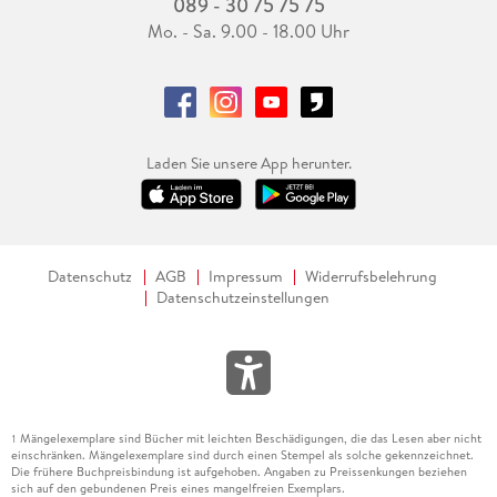
089 - 30 75 75 75
Mo. - Sa. 9.00 - 18.00 Uhr
Laden Sie unsere App herunter.
Datenschutz
AGB
Impressum
Widerrufsbelehrung
Datenschutzeinstellungen
Mängelexemplare sind Bücher mit leichten Beschädigungen, die das Lesen aber nicht
1
einschränken. Mängelexemplare sind durch einen Stempel als solche gekennzeichnet.
Die frühere Buchpreisbindung ist aufgehoben. Angaben zu Preissenkungen beziehen
sich auf den gebundenen Preis eines mangelfreien Exemplars.