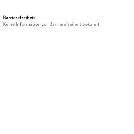
Produktart
Sonstige Merchandise-Artikel
Barrierefreiheit
Gewicht
Keine Information zur Barrierefreiheit bekannt
423 g
Größe (L/B/H)
247/220/37 mm
Sonstiges
In Kartonage
Artikelnr. Hersteller
EAREARIRM2102
GTIN
4260567164522