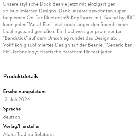
Unsere stylische Dock Beanie jetzt mit einzigartigen
vollsublimierten Designs. Dank unserer gewohnten super
bequemen On-Ear Bluetooth® Kopfhörer mit "Sound by JBL",
kann jeder "Metal-Fan" jetzt noch länger den Sound seiner
Lieblingsband genießen. Ein hochwertiger prominenter
"Bandstick" auf dem Umschlag rundet das Design ab. ;
Vollflächig sublimiertes Design auf der Beanie; "Generic Ear
Fit"-Technology: Elastische Passform für fast jeden
Kopfumfang; Größe: One size fits all; Passform: Etwas kürzer
und enger geschnitten; Geschlecht: Unisex; Saison: Frühling,
Sommer, Herbst, Winter; Pflegehinweise: 30° Grad
Produktdetails
Maschinenwäsche (empfohlen Handwäsche) Materialien: 70%
Polyacryl, 30% Polyester
Erscheinungsdatum
12. Juli 2024
Sprache
deutsch
Verlag/Hersteller
Alpha Trading Solutions