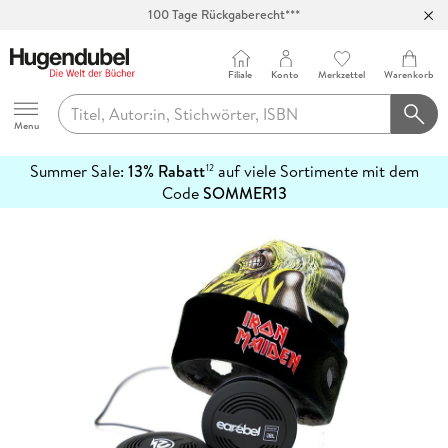
100 Tage Rückgaberecht***
Abholung in über 100 Filialen
Filiale
Konto
Merkzettel
Warenkorb
Hugendubel
Menu
Summer Sale:
13% Rabatt
auf viele Sortimente mit dem
12
mehr
Code
SOMMER13
erfahren