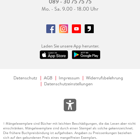
089 - 30 75 75 75
Mo. - Sa. 9.00 - 18.00 Uhr
Laden Sie unsere App herunter.
Datenschutz
AGB
Impressum
Widerrufsbelehrung
Datenschutzeinstellungen
Mängelexemplare sind Bücher mit leichten Beschädigungen, die das Lesen aber nicht
1
einschränken. Mängelexemplare sind durch einen Stempel als solche gekennzeichnet.
Die frühere Buchpreisbindung ist aufgehoben. Angaben zu Preissenkungen beziehen
sich auf den gebundenen Preis eines mangelfreien Exemplars.