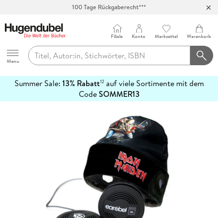
100 Tage Rückgaberecht***
Abholung in über 100 Filialen
Filiale
Konto
Merkzettel
Warenkorb
Hugendubel
Menu
Summer Sale:
13% Rabatt
auf viele Sortimente mit dem
12
mehr
Code
SOMMER13
erfahren