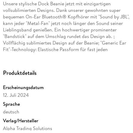
Unsere stylische Dock Beanie jetzt mit einzigartigen
vollsublimierten Designs. Dank unserer gewohnten super
bequemen On-Ear Bluetooth® Kopfhörer mit "Sound by JBL",
kann jeder "Metal-Fan" jetzt noch länger den Sound seiner
Lieblingsband genießen. Ein hochwertiger prominenter
"Bandstick" auf dem Umschlag rundet das Design ab. ;
Vollflächig sublimiertes Design auf der Beanie; "Generic Ear
Fit"-Technology: Elastische Passform für fast jeden
Kopfumfang; Größe: One size fits all; Passform: Etwas kürzer
und enger geschnitten; Geschlecht: Unisex; Saison: Frühling,
Sommer, Herbst, Winter; Pflegehinweise: 30° Grad
Produktdetails
Maschinenwäsche (empfohlen Handwäsche) Materialien: 70%
Polyacryl, 30% Polyester
Erscheinungsdatum
12. Juli 2024
Sprache
deutsch
Verlag/Hersteller
Alpha Trading Solutions