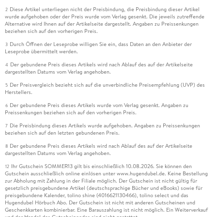
Diese Artikel unterliegen nicht der Preisbindung, die Preisbindung dieser Artikel
2
wurde aufgehoben oder der Preis wurde vom Verlag gesenkt. Die jeweils zutreffende
Alternative wird Ihnen auf der Artikelseite dargestellt. Angaben zu Preissenkungen
beziehen sich auf den vorherigen Preis.
Durch Öffnen der Leseprobe willigen Sie ein, dass Daten an den Anbieter der
3
Leseprobe übermittelt werden.
Der gebundene Preis dieses Artikels wird nach Ablauf des auf der Artikelseite
4
dargestellten Datums vom Verlag angehoben.
Der Preisvergleich bezieht sich auf die unverbindliche Preisempfehlung (UVP) des
5
Herstellers.
Der gebundene Preis dieses Artikels wurde vom Verlag gesenkt. Angaben zu
6
Preissenkungen beziehen sich auf den vorherigen Preis.
Die Preisbindung dieses Artikels wurde aufgehoben. Angaben zu Preissenkungen
7
beziehen sich auf den letzten gebundenen Preis.
Der gebundene Preis dieses Artikels wird nach Ablauf des auf der Artikelseite
8
dargestellten Datums vom Verlag angehoben.
Ihr Gutschein SOMMER13 gilt bis einschließlich 10.08.2026. Sie können den
12
Gutschein ausschließlich online einlösen unter www.hugendubel.de. Keine Bestellung
zur Abholung mit Zahlung in der Filiale möglich. Der Gutschein ist nicht gültig für
gesetzlich preisgebundene Artikel (deutschsprachige Bücher und eBooks) sowie für
preisgebundene Kalender, tolino shine (4016621130466), tolino select und das
Hugendubel Hörbuch Abo. Der Gutschein ist nicht mit anderen Gutscheinen und
Geschenkkarten kombinierbar. Eine Barauszahlung ist nicht möglich. Ein Weiterverkauf