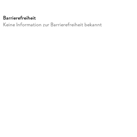
Produktart
Sonstige Merchandise-Artikel
Barrierefreiheit
Gewicht
Keine Information zur Barrierefreiheit bekannt
415 g
Größe (L/B/H)
47/220/247 mm
Sonstiges
In Kartonage
Artikelnr. Hersteller
EAREARIRM2109
GTIN
4260567164577