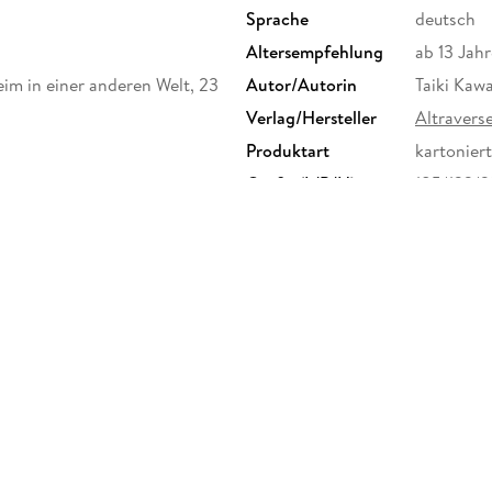
Sprache
deutsch
Altersempfehlung
ab 13 Jahr
im in einer anderen Welt, 23
Autor/Autorin
Taiki Kaw
Verlag/Hersteller
Altraver
Produktart
kartoniert
Größe (L/B/H)
185/132/
Herstelleradresse
Altravers
kontakt@a