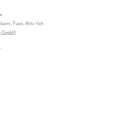
e
akami, Fuse, Mitz Vah
se GmbH
22 mm
e GmbH, Ruhrstr. 11 a, 22761 Hamburg,
ltraverse.de