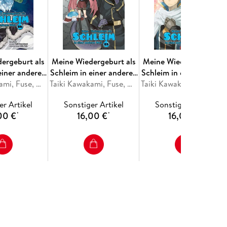
ergeburt als
Meine Wiedergeburt als
Meine Wiedergeburt als
einer anderen
Schleim in einer anderen
Schleim in einer andere
ctors Edition
Taiki Kawakami, Fuse, Mitz Vah
Welt Collectors Edition
Taiki Kawakami, Fuse, Mitz Vah
Welt Collectors Edition
Taiki Kawakami, Fuse, Mitz Vah
26
25
24
er Artikel
Sonstiger Artikel
Sonstiger Artikel
00 €
16,00 €
16,00 €
*
*
*