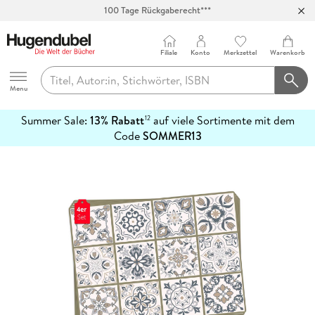
100 Tage Rückgaberecht***
Abholung in über 100 Filialen
Filiale
Konto
Merkzettel
Warenkorb
Hugendubel
Menu
Summer Sale:
13% Rabatt
auf viele Sortimente mit dem
12
mehr
Code
SOMMER13
erfahren