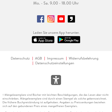
Mo. - Sa. 9.00 - 18.00 Uhr
Laden Sie unsere App herunter.
Datenschutz
AGB
Impressum
Widerrufsbelehrung
Datenschutzeinstellungen
Mängelexemplare sind Bücher mit leichten Beschädigungen, die das Lesen aber nicht
1
einschränken. Mängelexemplare sind durch einen Stempel als solche gekennzeichnet.
Die frühere Buchpreisbindung ist aufgehoben. Angaben zu Preissenkungen beziehen
sich auf den gebundenen Preis eines mangelfreien Exemplars.