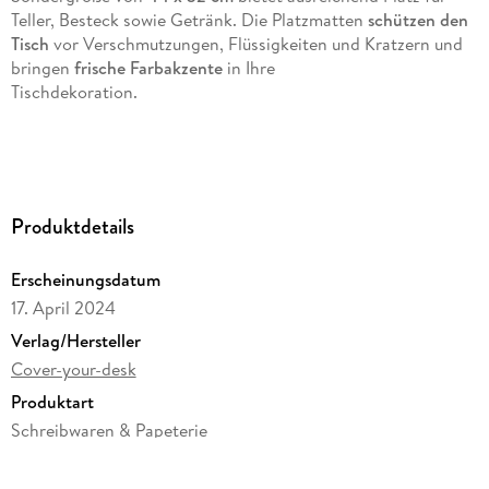
Teller, Besteck sowie Getränk. Die Platzmatten
schützen den
Tisch
vor Verschmutzungen, Flüssigkeiten und Kratzern und
bringen
frische Farbakzente
in Ihre
Tischdekoration.
Die Tischsets sind
wasserabweisend, robust und
strapazierfähig
. Nach Gebrauch können sie einfach mit
Produktdetails
einem feuchten Tuch gereinigt werden und sind dadurch sehr
hygienisch
.
Erscheinungsdatum
17. April 2024
Verlag/Hersteller
Das Material ist
BPA-frei, umweltfreundlich
und
recyclebar
.
Cover-your-desk
Die Motive überzeugen durch schöne Farben und
Produktart
eine tolle Farbbrillanz. Wählen Sie aus einer Vielzahl
Schreibwaren & Papeterie
verschiedener, liebevoll ausgesuchter und farbenfroher
Gewicht
Motive ihre Favoriten, um Ihrem Essbereich und dem Ihrer