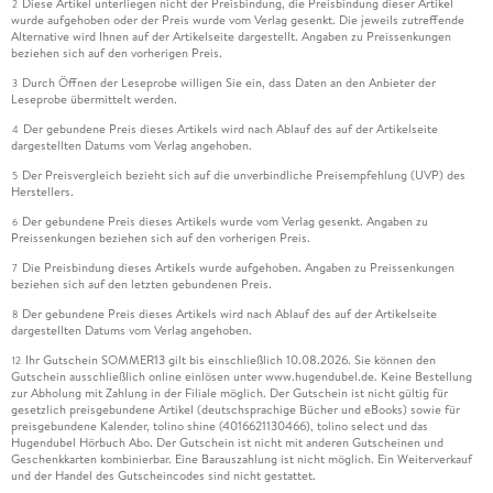
Diese Artikel unterliegen nicht der Preisbindung, die Preisbindung dieser Artikel
2
wurde aufgehoben oder der Preis wurde vom Verlag gesenkt. Die jeweils zutreffende
Alternative wird Ihnen auf der Artikelseite dargestellt. Angaben zu Preissenkungen
beziehen sich auf den vorherigen Preis.
Durch Öffnen der Leseprobe willigen Sie ein, dass Daten an den Anbieter der
3
Leseprobe übermittelt werden.
Der gebundene Preis dieses Artikels wird nach Ablauf des auf der Artikelseite
4
dargestellten Datums vom Verlag angehoben.
Der Preisvergleich bezieht sich auf die unverbindliche Preisempfehlung (UVP) des
5
Herstellers.
Der gebundene Preis dieses Artikels wurde vom Verlag gesenkt. Angaben zu
6
Preissenkungen beziehen sich auf den vorherigen Preis.
Die Preisbindung dieses Artikels wurde aufgehoben. Angaben zu Preissenkungen
7
beziehen sich auf den letzten gebundenen Preis.
Der gebundene Preis dieses Artikels wird nach Ablauf des auf der Artikelseite
8
dargestellten Datums vom Verlag angehoben.
Ihr Gutschein SOMMER13 gilt bis einschließlich 10.08.2026. Sie können den
12
Gutschein ausschließlich online einlösen unter www.hugendubel.de. Keine Bestellung
zur Abholung mit Zahlung in der Filiale möglich. Der Gutschein ist nicht gültig für
gesetzlich preisgebundene Artikel (deutschsprachige Bücher und eBooks) sowie für
preisgebundene Kalender, tolino shine (4016621130466), tolino select und das
Hugendubel Hörbuch Abo. Der Gutschein ist nicht mit anderen Gutscheinen und
Geschenkkarten kombinierbar. Eine Barauszahlung ist nicht möglich. Ein Weiterverkauf
und der Handel des Gutscheincodes sind nicht gestattet.