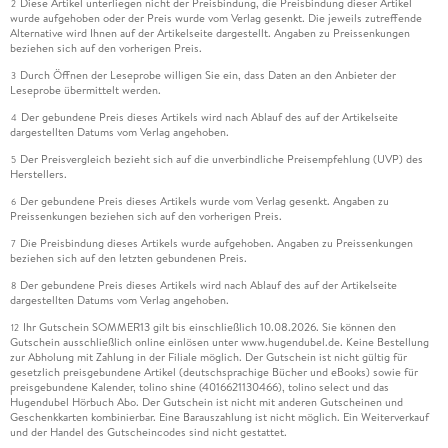
Diese Artikel unterliegen nicht der Preisbindung, die Preisbindung dieser Artikel
2
wurde aufgehoben oder der Preis wurde vom Verlag gesenkt. Die jeweils zutreffende
Alternative wird Ihnen auf der Artikelseite dargestellt. Angaben zu Preissenkungen
beziehen sich auf den vorherigen Preis.
Durch Öffnen der Leseprobe willigen Sie ein, dass Daten an den Anbieter der
3
Leseprobe übermittelt werden.
Der gebundene Preis dieses Artikels wird nach Ablauf des auf der Artikelseite
4
dargestellten Datums vom Verlag angehoben.
Der Preisvergleich bezieht sich auf die unverbindliche Preisempfehlung (UVP) des
5
Herstellers.
Der gebundene Preis dieses Artikels wurde vom Verlag gesenkt. Angaben zu
6
Preissenkungen beziehen sich auf den vorherigen Preis.
Die Preisbindung dieses Artikels wurde aufgehoben. Angaben zu Preissenkungen
7
beziehen sich auf den letzten gebundenen Preis.
Der gebundene Preis dieses Artikels wird nach Ablauf des auf der Artikelseite
8
dargestellten Datums vom Verlag angehoben.
Ihr Gutschein SOMMER13 gilt bis einschließlich 10.08.2026. Sie können den
12
Gutschein ausschließlich online einlösen unter www.hugendubel.de. Keine Bestellung
zur Abholung mit Zahlung in der Filiale möglich. Der Gutschein ist nicht gültig für
gesetzlich preisgebundene Artikel (deutschsprachige Bücher und eBooks) sowie für
preisgebundene Kalender, tolino shine (4016621130466), tolino select und das
Hugendubel Hörbuch Abo. Der Gutschein ist nicht mit anderen Gutscheinen und
Geschenkkarten kombinierbar. Eine Barauszahlung ist nicht möglich. Ein Weiterverkauf
und der Handel des Gutscheincodes sind nicht gestattet.