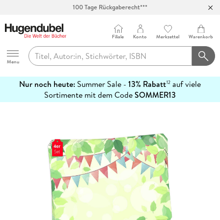
100 Tage Rückgaberecht***
Abholung in über 100 Filialen
Filiale
Konto
Merkzettel
Warenkorb
Hugendubel
Menu
Nur noch heute:
Summer Sale -
13% Rabatt
auf viele
12
mehr
Sortimente mit dem Code
SOMMER13
erfahren