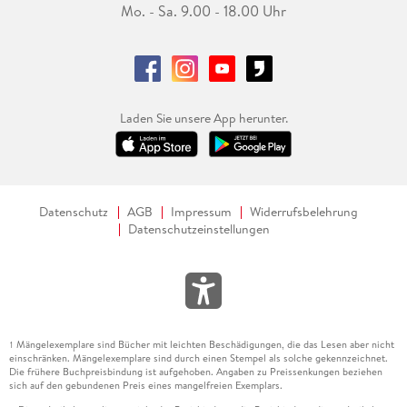
Mo. - Sa. 9.00 - 18.00 Uhr
Laden Sie unsere App herunter.
Datenschutz
AGB
Impressum
Widerrufsbelehrung
Datenschutzeinstellungen
Mängelexemplare sind Bücher mit leichten Beschädigungen, die das Lesen aber nicht
1
einschränken. Mängelexemplare sind durch einen Stempel als solche gekennzeichnet.
Die frühere Buchpreisbindung ist aufgehoben. Angaben zu Preissenkungen beziehen
sich auf den gebundenen Preis eines mangelfreien Exemplars.