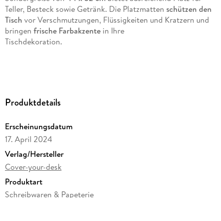
Teller, Besteck sowie Getränk. Die Platzmatten
schützen den
Tisch
vor Verschmutzungen, Flüssigkeiten und Kratzern und
bringen
frische Farbakzente
in Ihre
Tischdekoration.
Die Tischsets sind
wasserabweisend, robust und
strapazierfähig
. Nach Gebrauch können sie einfach mit
Produktdetails
einem feuchten Tuch gereinigt werden und sind dadurch sehr
hygienisch
.
Erscheinungsdatum
17. April 2024
Verlag/Hersteller
Das Material ist
BPA-frei, umweltfreundlich
und
recyclebar
.
Cover-your-desk
Die Motive überzeugen durch schöne Farben und
Produktart
eine tolle Farbbrillanz. Wählen Sie aus einer Vielzahl
Schreibwaren & Papeterie
verschiedener, liebevoll ausgesuchter und farbenfroher
Gewicht
Motive ihre Favoriten, um Ihrem Essbereich und dem Ihrer