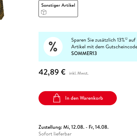
Fremdsprachige Bücher
n Lernhilfen
 Jugendbücher
eiber
Hörbuch Downloads im Bundle
Sonstiger Artikel
cher
 Vergleich
 Puzzlezubehör
Lernen
New Adult
STABILO
Taschenbücher
hilfen
hriller
 Backen
er
lender
Ratgeber
op
hriller
Romance
Sachbücher
Sparen Sie zusätzlich 13%
auf 
12
precher:innen
Science Fiction
Artikel mit dem Gutscheincode
SOMMER13
Fremdsprachige Bücher
42,89 €
inkl. Mwst.
In den Warenkorb
Zustellung:
Mi, 12.08. - Fr, 14.08.
Sofort lieferbar