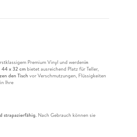
rstklassigem Premium Vinyl und werden
in
n
44 x 32 cm
bietet ausreichend Platz für Teller,
zen den Tisch
vor Verschmutzungen, Flüssigkeiten
in Ihre
d strapazierfähig
. Nach Gebrauch können sie
rden und sind dadurch sehr
hygienisch
.