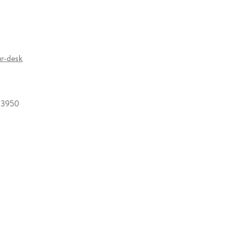
nd
recyclebar
.
und
ielzahl verschiedener, liebevoll ausgesuchter und
r-desk
 Essbereich und dem Ihrer Kinder eine
persönliche
03950