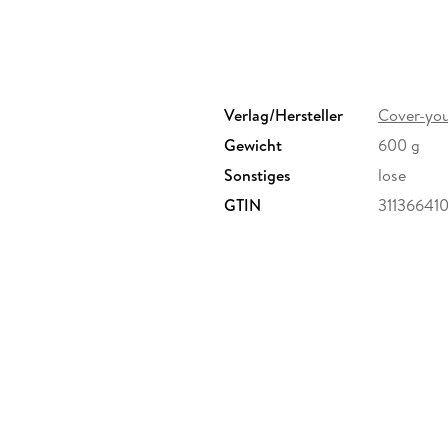
Das Material ist
BPA-frei, umweltfreundlich
u
Die Motive überzeugen durch schöne Farben 
eine tolle Farbbrillanz. Wählen Sie aus einer V
Verlag/Hersteller
Cover-you
farbenfroher Motive ihre Favoriten, um Ihrem
Note
zu verleihen.
Gewicht
600 g
Sonstiges
lose
GTIN
31136641
Hergestellt
in Deutschland
perfekte Größe
44 x 32 cm
100%
recyclebar
wasserabweisend
abwischbar
dekorativ und
farbenfroh
robust und
langlebig