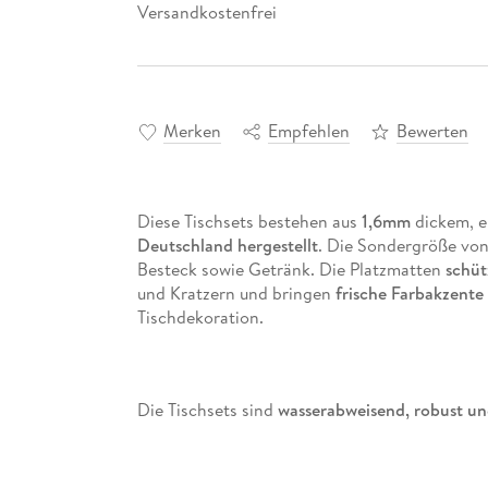
Versandkostenfrei
Merken
Empfehlen
Bewerten
Diese Tischsets bestehen aus
1,6mm
dickem, e
Deutschland hergestellt
. Die Sondergröße vo
Besteck sowie Getränk. Die Platzmatten
schüt
und Kratzern und bringen
frische Farbakzente
Tischdekoration.
Die Tischsets sind
wasserabweisend, robust un
einfach mit einem feuchten Tuch gereinigt we