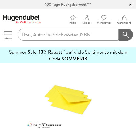
100 Tage Rückgaberecht***
Abholung in über 100 Filialen
Filiale
Konto
Merkzettel
Warenkorb
Hugendubel
Menu
Summer Sale:
13% Rabatt
auf viele Sortimente mit dem
12
mehr
Code
SOMMER13
erfahren