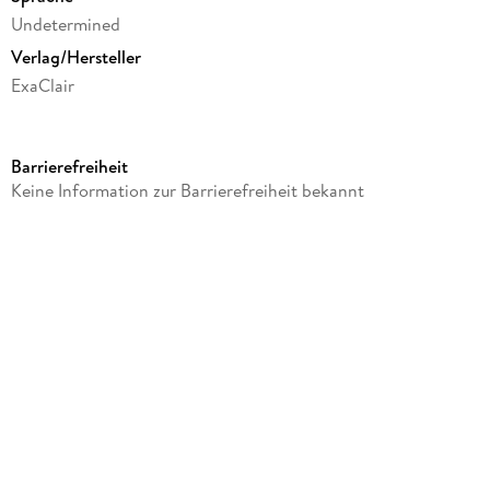
Undetermined
Verlag/Hersteller
ExaClair
Produktart
Merchandise-Artikel
Barrierefreiheit
Gewicht
Keine Information zur Barrierefreiheit bekannt
46 g
Größe (L/B/H)
100/77/8 mm
Artikelnr. Hersteller
5560C
GTIN
3329680055603