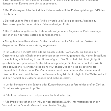
dargestellten Datums vom Verlag angehoben.
Der Preisvergleich bezieht sich auf die unverbindliche Preisempfehlung (UVP) des
5
Herstellers.
Der gebundene Preis dieses Artikels wurde vom Verlag gesenkt. Angaben zu
6
Preissenkungen beziehen sich auf den vorherigen Preis.
Die Preisbindung dieses Artikels wurde aufgehoben. Angaben zu Preissenkungen
7
beziehen sich auf den letzten gebundenen Preis.
Der gebundene Preis dieses Artikels wird nach Ablauf des auf der Artikelseite
8
dargestellten Datums vom Verlag angehoben.
Ihr Gutschein SOMMER13 gilt bis einschließlich 10.08.2026. Sie können den
12
Gutschein ausschließlich online einlösen unter www.hugendubel.de. Keine Bestellung
zur Abholung mit Zahlung in der Filiale möglich. Der Gutschein ist nicht gültig für
gesetzlich preisgebundene Artikel (deutschsprachige Bücher und eBooks) sowie für
preisgebundene Kalender, tolino shine (4016621130466), tolino select und das
Hugendubel Hörbuch Abo. Der Gutschein ist nicht mit anderen Gutscheinen und
Geschenkkarten kombinierbar. Eine Barauszahlung ist nicht möglich. Ein Weiterverkauf
und der Handel des Gutscheincodes sind nicht gestattet.
Leider können wir die Echtheit der Kundenbewertung aufgrund der großen Zahl an
15
Einzelbewertungen nicht prüfen.
Alle Informationen zur Tiefpreisgarantie finden Sie
hier
16
Alle Preise verstehen sich inkl. der gesetzlichen MwSt. Informationen über den
*
Versand und anfallende Versandkosten finden Sie
hier