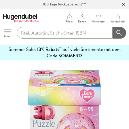
100 Tage Rückgaberecht***
Abholung in über 100 Filialen
Filiale
Konto
Merkzettel
Warenkorb
Hugendubel
Menu
Summer Sale:
13% Rabatt
auf viele Sortimente mit dem
12
mehr
Code
SOMMER13
erfahren