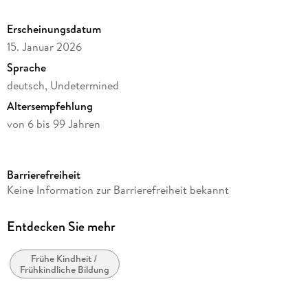
Erscheinungsdatum
15. Januar 2026
Sprache
deutsch, Undetermined
Altersempfehlung
von 6 bis 99 Jahren
Reihe
3D Puzzles (Ravensburger)
Barrierefreiheit
Verlag/Hersteller
Keine Information zur Barrierefreiheit bekannt
Ravensburger Spieleverlag
Produktart
Entdecken Sie mehr
Spiel
Frühe Kindheit /
Gewicht
Frühkindliche Bildung
82 g
Größe (L/B/H)