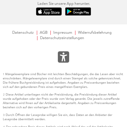
Laden Sie unsere App herunter.
Datenschutz
AGB
Impressum
Widerrufsbelehrung
Datenschutzeinstellungen
Mängelexemplare sind Bücher mit leichten Beschädigungen, die das Lesen aber nicht
1
einschränken. Mängelexemplare sind durch einen Stempel als solche gekennzeichnet.
Die frühere Buchpreisbindung ist aufgehoben. Angaben zu Preissenkungen beziehen
sich auf den gebundenen Preis eines mangelfreien Exemplars.
Diese Artikel unterliegen nicht der Preisbindung, die Preisbindung dieser Artikel
2
wurde aufgehoben oder der Preis wurde vom Verlag gesenkt. Die jeweils zutreffende
Alternative wird Ihnen auf der Artikelseite dargestellt. Angaben zu Preissenkungen
beziehen sich auf den vorherigen Preis.
Durch Öffnen der Leseprobe willigen Sie ein, dass Daten an den Anbieter der
3
Leseprobe übermittelt werden.
Der gebundene Preis dieses Artikels wird nach Ablauf des auf der Artikelseite
4