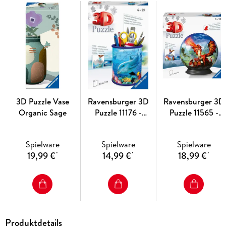
3D Puzzle Vase
Ravensburger 3D
Ravensburger 3D
Organic Sage
Puzzle 11176 -
Puzzle 11565 -
Utensilo
Puzzle-Ball
Unterwasserwelt -
Mystische Drachen
Spielware
Spielware
Spielware
54 Teile -
Puzzeln in drei
19,99 €
14,99 €
18,99 €
*
*
*
Stiftehalter für
Dimensionen nac
Tierliebhaber ab 6
Motiv oder Zahlen 
Jahren,
für Erwachsene un
Schreibtisch-
Kinder ab 6 Jahre
Organizer für
Kinder
Produktdetails