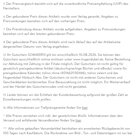
Der Preisvergleich bezieht sich auf die unverbindliche Preisempfehlung (UVP) des
5
Herstellers.
Der gebundene Preis dieses Artikels wurde vom Verlag gesenkt. Angaben zu
6
Preissenkungen beziehen sich auf den vorherigen Preis.
Die Preisbindung dieses Artikels wurde aufgehoben. Angaben zu Preissenkungen
7
beziehen sich auf den letzten gebundenen Preis.
Der gebundene Preis dieses Artikels wird nach Ablauf des auf der Artikelseite
8
dargestellten Datums vom Verlag angehoben.
Ihr Gutschein SOMMER13 gilt bis einschließlich 10.08.2026. Sie können den
12
Gutschein ausschließlich online einlösen unter www.hugendubel.de. Keine Bestellung
zur Abholung mit Zahlung in der Filiale möglich. Der Gutschein ist nicht gültig für
gesetzlich preisgebundene Artikel (deutschsprachige Bücher und eBooks) sowie für
preisgebundene Kalender, tolino shine (4016621130466), tolino select und das
Hugendubel Hörbuch Abo. Der Gutschein ist nicht mit anderen Gutscheinen und
Geschenkkarten kombinierbar. Eine Barauszahlung ist nicht möglich. Ein Weiterverkauf
und der Handel des Gutscheincodes sind nicht gestattet.
Leider können wir die Echtheit der Kundenbewertung aufgrund der großen Zahl an
15
Einzelbewertungen nicht prüfen.
Alle Informationen zur Tiefpreisgarantie finden Sie
hier
16
Alle Preise verstehen sich inkl. der gesetzlichen MwSt. Informationen über den
*
Versand und anfallende Versandkosten finden Sie
hier
Alle online gekauften Versandartikel beinhalten ein erweitertes Rückgaberecht von
***
100 Tagen nach Kaufdatum. Die Rücknahme von Bild-, Ton- und Datenträgern ist nur bei