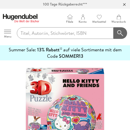
100 Tage Rückgaberecht***
Abholung in über 100 Filialen
Filiale
Konto
Merkzettel
Warenkorb
Hugendubel
Menu
Summer Sale:
13% Rabatt
auf viele Sortimente mit dem
12
mehr
Code
SOMMER13
erfahren