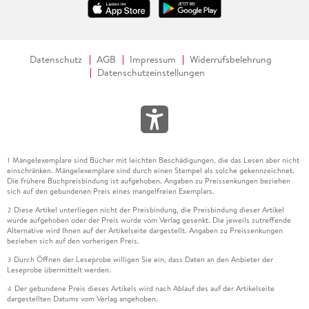
Datenschutz
AGB
Impressum
Widerrufsbelehrung
Datenschutzeinstellungen
Mängelexemplare sind Bücher mit leichten Beschädigungen, die das Lesen aber nicht
1
einschränken. Mängelexemplare sind durch einen Stempel als solche gekennzeichnet.
Die frühere Buchpreisbindung ist aufgehoben. Angaben zu Preissenkungen beziehen
sich auf den gebundenen Preis eines mangelfreien Exemplars.
Diese Artikel unterliegen nicht der Preisbindung, die Preisbindung dieser Artikel
2
wurde aufgehoben oder der Preis wurde vom Verlag gesenkt. Die jeweils zutreffende
Alternative wird Ihnen auf der Artikelseite dargestellt. Angaben zu Preissenkungen
beziehen sich auf den vorherigen Preis.
Durch Öffnen der Leseprobe willigen Sie ein, dass Daten an den Anbieter der
3
Leseprobe übermittelt werden.
Der gebundene Preis dieses Artikels wird nach Ablauf des auf der Artikelseite
4
dargestellten Datums vom Verlag angehoben.