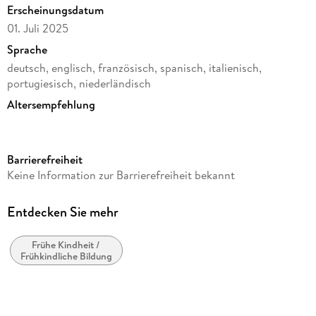
Erscheinungsdatum
01. Juli 2025
Sprache
deutsch, englisch, französisch, spanisch, italienisch,
portugiesisch, niederländisch
Altersempfehlung
von 6 bis 99 Jahren
Reihe
Barrierefreiheit
3D Puzzles (Ravensburger)
Keine Information zur Barrierefreiheit bekannt
Verlag/Hersteller
Ravensburger Spieleverlag
Entdecken Sie mehr
Produktart
Spiel
Frühe Kindheit /
Frühkindliche Bildung
Gewicht
246 g
Größe (L/B/H)