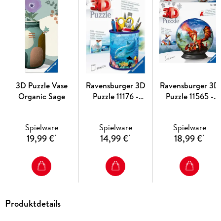
3D Puzzle Vase
Ravensburger 3D
Ravensburger 3D
Organic Sage
Puzzle 11176 -
Puzzle 11565 -
Utensilo
Puzzle-Ball
Unterwasserwelt -
Mystische Drachen
Spielware
Spielware
Spielware
54 Teile -
Puzzeln in drei
19,99 €
14,99 €
18,99 €
*
*
*
Stiftehalter für
Dimensionen nac
Tierliebhaber ab 6
Motiv oder Zahlen 
Jahren,
für Erwachsene un
Schreibtisch-
Kinder ab 6 Jahre
Organizer für
Kinder
Produktdetails