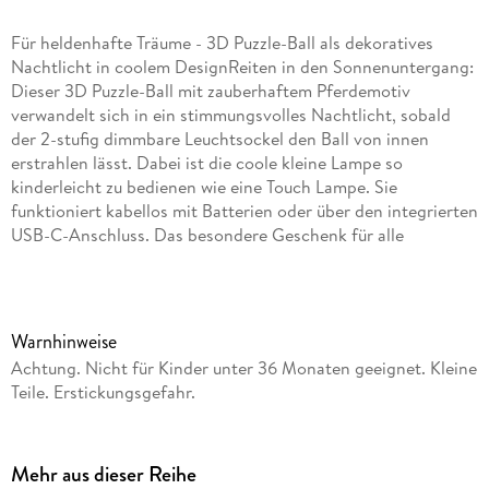
Für heldenhafte Träume - 3D Puzzle-Ball als dekoratives
Nachtlicht in coolem DesignReiten in den Sonnenuntergang:
Dieser 3D Puzzle-Ball mit zauberhaftem Pferdemotiv
verwandelt sich in ein stimmungsvolles Nachtlicht, sobald
der 2-stufig dimmbare Leuchtsockel den Ball von innen
erstrahlen lässt. Dabei ist die coole kleine Lampe so
kinderleicht zu bedienen wie eine Touch Lampe. Sie
funktioniert kabellos mit Batterien oder über den integrierten
USB-C-Anschluss. Das besondere Geschenk für alle
puzzlebegeisterten Mädchen und Jungen ab 6 Jahren. Der
Bausatz besteht aus 72 dreidimensional geformten,
nummerierten Kunststoff-Puzzleteilen, die dank Easyclick
Technology passgenau zusammenhalten - ganz ohne Kleben!
Warnhinweise
Eine bebilderte Schritt-für-Schritt-Anleitung sorgt für
Achtung. Nicht für Kinder unter 36 Monaten geeignet. Kleine
dreidimensionalen Puzzlespaß mit Gelinggarantie! Zusammen
Teile. Erstickungsgefahr.
mit dem ebenfalls im Set enthaltenen LED-Leuchtsockel im
modernen Design entsteht ein fantasievolles und ganz
besonderes Nachtlicht, das von Kindern spielend leicht
Mehr aus dieser Reihe
bedient werden kann. Durch Herunterdrücken des Balls