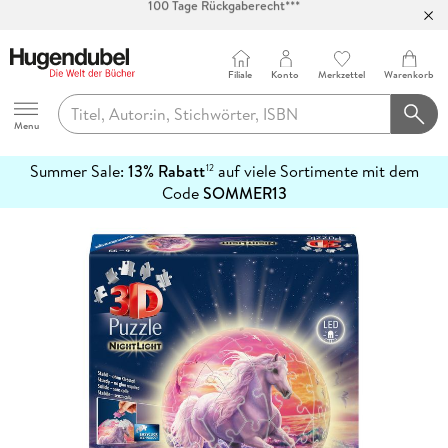
Abholung in über 100 Filialen
Filiale
Konto
Merkzettel
Warenkorb
Hugendubel
Menu
Summer Sale:
13% Rabatt
auf viele Sortimente mit dem
12
mehr
Code
SOMMER13
erfahren