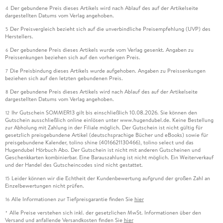
Der gebundene Preis dieses Artikels wird nach Ablauf des auf der Artikelseite
4
dargestellten Datums vom Verlag angehoben.
Der Preisvergleich bezieht sich auf die unverbindliche Preisempfehlung (UVP) des
5
Herstellers.
Der gebundene Preis dieses Artikels wurde vom Verlag gesenkt. Angaben zu
6
Preissenkungen beziehen sich auf den vorherigen Preis.
Die Preisbindung dieses Artikels wurde aufgehoben. Angaben zu Preissenkungen
7
beziehen sich auf den letzten gebundenen Preis.
Der gebundene Preis dieses Artikels wird nach Ablauf des auf der Artikelseite
8
dargestellten Datums vom Verlag angehoben.
Ihr Gutschein SOMMER13 gilt bis einschließlich 10.08.2026. Sie können den
12
Gutschein ausschließlich online einlösen unter www.hugendubel.de. Keine Bestellung
zur Abholung mit Zahlung in der Filiale möglich. Der Gutschein ist nicht gültig für
gesetzlich preisgebundene Artikel (deutschsprachige Bücher und eBooks) sowie für
preisgebundene Kalender, tolino shine (4016621130466), tolino select und das
Hugendubel Hörbuch Abo. Der Gutschein ist nicht mit anderen Gutscheinen und
Geschenkkarten kombinierbar. Eine Barauszahlung ist nicht möglich. Ein Weiterverkauf
und der Handel des Gutscheincodes sind nicht gestattet.
Leider können wir die Echtheit der Kundenbewertung aufgrund der großen Zahl an
15
Einzelbewertungen nicht prüfen.
Alle Informationen zur Tiefpreisgarantie finden Sie
hier
16
Alle Preise verstehen sich inkl. der gesetzlichen MwSt. Informationen über den
*
Versand und anfallende Versandkosten finden Sie
hier