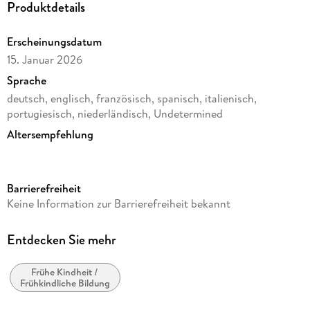
Produktdetails
Erscheinungsdatum
15. Januar 2026
Sprache
deutsch, englisch, französisch, spanisch, italienisch,
portugiesisch, niederländisch, Undetermined
Altersempfehlung
von 6 bis 99 Jahren
Reihe
Barrierefreiheit
3D Puzzles (Ravensburger)
Keine Information zur Barrierefreiheit bekannt
Verlag/Hersteller
Ravensburger Spieleverlag
Entdecken Sie mehr
Produktart
Rätsel
Frühe Kindheit /
Frühkindliche Bildung
Material
ELEKT