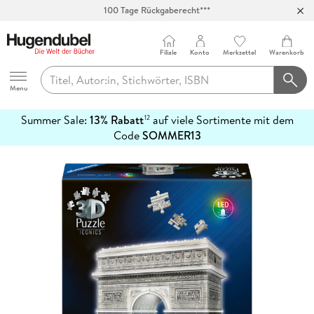
100 Tage Rückgaberecht***
Abholung in über 100 Filialen
Filiale
Konto
Merkzettel
Warenkorb
Hugendubel
Menu
Summer Sale:
13% Rabatt
auf viele Sortimente mit dem
12
mehr
Code
SOMMER13
erfahren