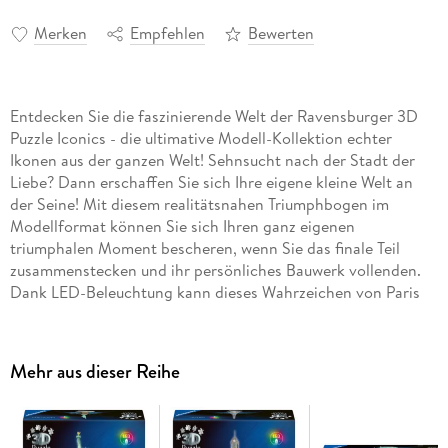
Merken
Empfehlen
Bewerten
Entdecken Sie die faszinierende Welt der Ravensburger 3D
Puzzle Iconics - die ultimative Modell-Kollektion echter
Ikonen aus der ganzen Welt! Sehnsucht nach der Stadt der
Liebe? Dann erschaffen Sie sich Ihre eigene kleine Welt an
der Seine! Mit diesem realitätsnahen Triumphbogen im
Modellformat können Sie sich Ihren ganz eigenen
triumphalen Moment bescheren, wenn Sie das finale Teil
zusammenstecken und ihr persönliches Bauwerk vollenden.
Dank LED-Beleuchtung kann dieses Wahrzeichen von Paris
sogar abends und nachts für atmosphärische Momente in
Ihrem Zuhause sorgen. (Batterien nicht enthalten) 3D Puzzle
Iconics - das sind detailgetreue und realitätsnahe Modelle
Mehr aus dieser Reihe
echter Ikonen aus der Welt der Architektur, der Technik und
des Design im faszinierenden 3D Puzzle Format. Aus
gebogenen, gewölbten und manchmal sogar knickbaren
Präzisions-Kunststoff-Puzzleteilen entstehen kleine