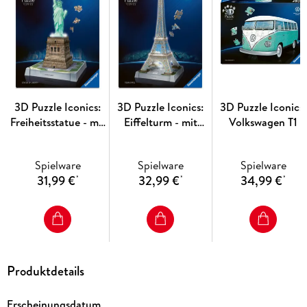
Meisterwerke für jedes Zuhause. Dank der Nummerierung auf
den Rückseiten der Teile wird der Zusammenbau zu einer
gleichermaßen spannenden und entspannenden
Beschäftigung.
3D Puzzle Iconics:
3D Puzzle Iconics:
3D Puzzle Iconics:
Freiheitsstatue - mit
Eiffelturm - mit
Volkswagen T1
Licht
Licht
Spielware
Spielware
Spielware
31,99 €
32,99 €
34,99 €
*
*
*
Produktdetails
Erscheinungsdatum