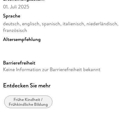
01. Juli 2025
Sprache
deutsch, englisch, spanisch, italienisch, niederländisch,
französisch
Altersempfehlung
von 8 bis 99 Jahren
Reihe
Barrierefreiheit
3D Puzzle Iconics
Keine Information zur Barrierefreiheit bekannt
Verlag/Hersteller
Ravensburger Spieleverlag
Entdecken Sie mehr
Produktart
Rätsel
Frühe Kindheit /
Frühkindliche Bildung
Gewicht
960 g
Größe (L/B/H)
276/214/68 mm