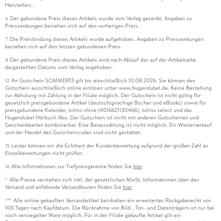
Herstellers.
Der gebundene Preis dieses Artikels wurde vom Verlag gesenkt. Angaben zu
6
Preissenkungen beziehen sich auf den vorherigen Preis.
Die Preisbindung dieses Artikels wurde aufgehoben. Angaben zu Preissenkungen
7
beziehen sich auf den letzten gebundenen Preis.
Der gebundene Preis dieses Artikels wird nach Ablauf des auf der Artikelseite
8
dargestellten Datums vom Verlag angehoben.
Ihr Gutschein SOMMER13 gilt bis einschließlich 10.08.2026. Sie können den
12
Gutschein ausschließlich online einlösen unter www.hugendubel.de. Keine Bestellung
zur Abholung mit Zahlung in der Filiale möglich. Der Gutschein ist nicht gültig für
gesetzlich preisgebundene Artikel (deutschsprachige Bücher und eBooks) sowie für
preisgebundene Kalender, tolino shine (4016621130466), tolino select und das
Hugendubel Hörbuch Abo. Der Gutschein ist nicht mit anderen Gutscheinen und
Geschenkkarten kombinierbar. Eine Barauszahlung ist nicht möglich. Ein Weiterverkauf
und der Handel des Gutscheincodes sind nicht gestattet.
Leider können wir die Echtheit der Kundenbewertung aufgrund der großen Zahl an
15
Einzelbewertungen nicht prüfen.
Alle Informationen zur Tiefpreisgarantie finden Sie
hier
16
Alle Preise verstehen sich inkl. der gesetzlichen MwSt. Informationen über den
*
Versand und anfallende Versandkosten finden Sie
hier
Alle online gekauften Versandartikel beinhalten ein erweitertes Rückgaberecht von
***
100 Tagen nach Kaufdatum. Die Rücknahme von Bild-, Ton- und Datenträgern ist nur bei
noch versiegelter Ware möglich. Für in der Filiale gekaufte Artikel gilt ein