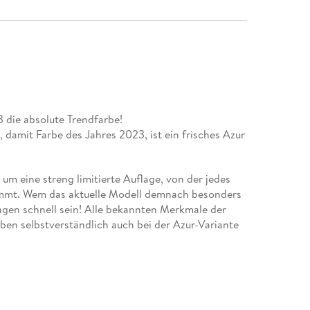
 die absolute Trendfarbe!
damit Farbe des Jahres 2023, ist ein frisches Azur
 um eine streng limitierte Auflage, von der jedes
ommt. Wem das aktuelle Modell demnach besonders
wagen schnell sein! Alle bekannten Merkmale der
ben selbstverständlich auch bei der Azur-Variante
 Wappentier, den BIG-Büffel, ganz besonders
ühlergrill in Form des Büffels gehalten und die
tiges Büffel-Profil.