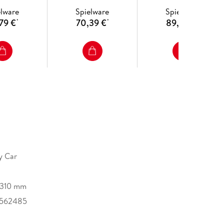
elware
Spielware
Spielware
79 €
70,39 €
89,79 €
*
*
*
y Car
/310 mm
562485