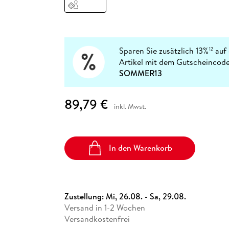
Fremdsprachige Bücher
n Lernhilfen
 Jugendbücher
eiber
Hörbuch Downloads im Bundle
cher
 Vergleich
 Puzzlezubehör
Lernen
New Adult
STABILO
Taschenbücher
hilfen
hriller
 Backen
er
lender
Ratgeber
op
hriller
Romance
Sparen Sie zusätzlich 13%
auf 
12
Sachbücher
Artikel mit dem Gutscheincode
precher:innen
SOMMER13
Science Fiction
Fremdsprachige Bücher
89,79 €
inkl. Mwst.
In den Warenkorb
Zustellung:
Mi, 26.08. - Sa, 29.08.
Versand in 1-2 Wochen
Versandkostenfrei