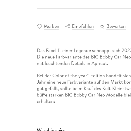
Merken
Empfehlen
Bewerten
Das Facelift einer Legende schnappt sich 2023
Die neue Farbvariante des BIG Bobby Car Neo, 
mit leuchtenden Details in Apricot.
Bei der Color of the year"-Edition handelt sich
Jahr eine neue Farbvariante auf den Markt k
gut gefällt, sollte beim Kauf des Kult-Kleinst
büffelstarken BIG Bobby Car Neo Modelle blei
erhalten:
Das revolutionäre, moderne Design stellt das
heraus. So ist z. B. der hochwertig bedruckte K
breiten Flüsterreifen verfügen über ein einzigar
Warnhinweise