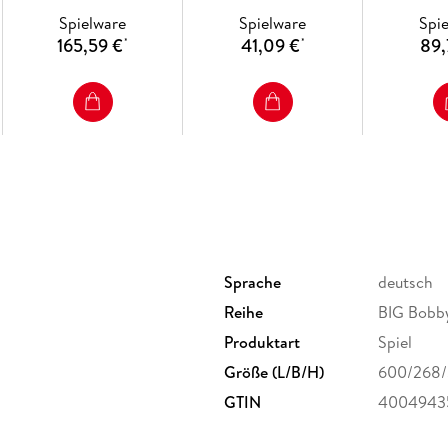
Spielware
Spielware
Spi
165,59 €
41,09 €
89,
*
*
Sprache
deutsch
Reihe
BIG Bobb
Produktart
Spiel
Größe (L/B/H)
600/268
GTIN
4004943