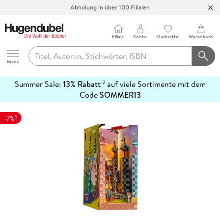
Abholung in über 100 Filialen
Filiale
Konto
Merkzettel
Warenkorb
Hugendubel
Menu
Summer Sale:
13% Rabatt
auf viele Sortimente mit dem
12
mehr
Code
SOMMER13
erfahren
5
-7%