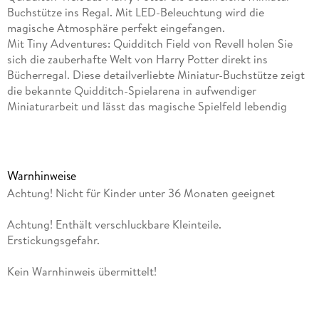
Buchstütze ins Regal. Mit LED-Beleuchtung wird die
magische Atmosphäre perfekt eingefangen.
Mit Tiny Adventures: Quidditch Field von Revell holen Sie
sich die zauberhafte Welt von Harry Potter direkt ins
Bücherregal. Diese detailverliebte Miniatur-Buchstütze zeigt
die bekannte Quidditch-Spielarena in aufwendiger
Miniaturarbeit und lässt das magische Spielfeld lebendig
werden. Aus lasergeschnittenem Holz gefertigt, überzeugt
dieser Book Nook durch präzise Passform und eine
authentische Darstellung inklusive der ikonischen Quidditch-
Tore und einer stimmungsvollen LED-Beleuchtung, die das
Warnhinweise
Miniaturfeld magisch erstrahlen lässt.
Achtung! Nicht für Kinder unter 36 Monaten geeignet
Das Quidditch Field ist nicht nur eine dekorative Buchstütze,
Achtung! Enthält verschluckbare Kleinteile.
sondern auch ein hochwertiges Sammlerstück, das die
Erstickungsgefahr.
Fantasie anregt und eine einzigartige Atmosphäre im Regal
schafft. Die Tiny Adventures-Reihe ist ideal für alle, die
Kein Warnhinweis übermittelt!
Literatur und kreative Miniaturen lieben. Die naturbelassenen
oder bedruckten Holzplatten lassen sich mühelos
zusammensetzen und schaffen eine beeindruckende