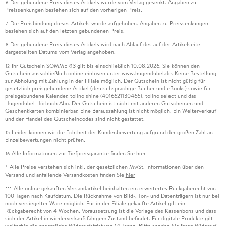
Der gebundene Preis dieses Artikels wurde vom Verlag gesenkt. Angaben zu
6
Preissenkungen beziehen sich auf den vorherigen Preis.
Die Preisbindung dieses Artikels wurde aufgehoben. Angaben zu Preissenkungen
7
beziehen sich auf den letzten gebundenen Preis.
Der gebundene Preis dieses Artikels wird nach Ablauf des auf der Artikelseite
8
dargestellten Datums vom Verlag angehoben.
Ihr Gutschein SOMMER13 gilt bis einschließlich 10.08.2026. Sie können den
12
Gutschein ausschließlich online einlösen unter www.hugendubel.de. Keine Bestellung
zur Abholung mit Zahlung in der Filiale möglich. Der Gutschein ist nicht gültig für
gesetzlich preisgebundene Artikel (deutschsprachige Bücher und eBooks) sowie für
preisgebundene Kalender, tolino shine (4016621130466), tolino select und das
Hugendubel Hörbuch Abo. Der Gutschein ist nicht mit anderen Gutscheinen und
Geschenkkarten kombinierbar. Eine Barauszahlung ist nicht möglich. Ein Weiterverkauf
und der Handel des Gutscheincodes sind nicht gestattet.
Leider können wir die Echtheit der Kundenbewertung aufgrund der großen Zahl an
15
Einzelbewertungen nicht prüfen.
Alle Informationen zur Tiefpreisgarantie finden Sie
hier
16
Alle Preise verstehen sich inkl. der gesetzlichen MwSt. Informationen über den
*
Versand und anfallende Versandkosten finden Sie
hier
Alle online gekauften Versandartikel beinhalten ein erweitertes Rückgaberecht von
***
100 Tagen nach Kaufdatum. Die Rücknahme von Bild-, Ton- und Datenträgern ist nur bei
noch versiegelter Ware möglich. Für in der Filiale gekaufte Artikel gilt ein
Rückgaberecht von 4 Wochen. Voraussetzung ist die Vorlage des Kassenbons und dass
sich der Artikel in wiederverkaufsfähigem Zustand befindet. Für digitale Produkte gilt