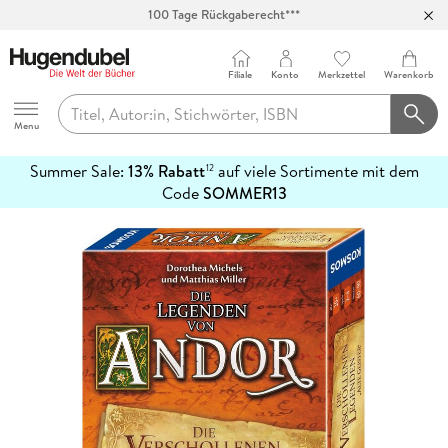
Abholung in über 100 Filialen
Filiale
Konto
Merkzettel
Warenkorb
Hugendubel
Menu
Summer Sale:
13% Rabatt
auf viele Sortimente mit dem
12
mehr
Code
SOMMER13
erfahren