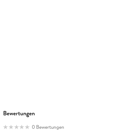
Artikelnr. Hersteller
69090
GTIN
4002051690908
Herstelleradresse
Franckh-Kosmos Verlags-GmbH & Co. KG, Pfizerstraße 5-7,
70184 Stuttgart, kosmos.de/servicecenter
Bewertungen
0 Bewertungen