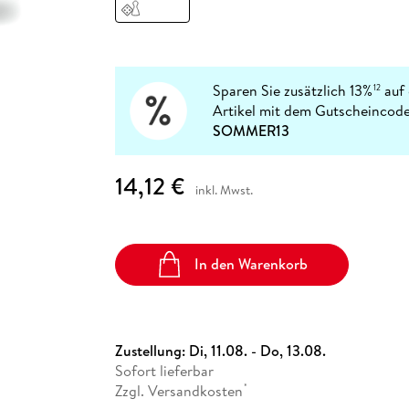
Fremdsprachige Bücher
n Lernhilfen
 Jugendbücher
eiber
Hörbuch Downloads im Bundle
cher
 Vergleich
 Puzzlezubehör
Lernen
New Adult
STABILO
Taschenbücher
hilfen
hriller
 Backen
er
lender
Ratgeber
op
hriller
Romance
Sparen Sie zusätzlich 13%
auf 
12
Sachbücher
Artikel mit dem Gutscheincode
precher:innen
SOMMER13
Science Fiction
Fremdsprachige Bücher
14,12 €
inkl. Mwst.
In den Warenkorb
Zustellung:
Di, 11.08. - Do, 13.08.
Sofort lieferbar
Zzgl. Versandkosten
*