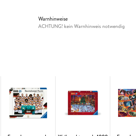
erreicht, die in äußerster Uhrmacherpräzisio
werden. Jahrzehntelange Erfahrung in der Puz
Material, Motiv und Design lassen die Herzen 
Warnhinweise
zum andern passt. Das ist die Ravensburger Le
ACHTUNG! kein Warnhinweis notwendig