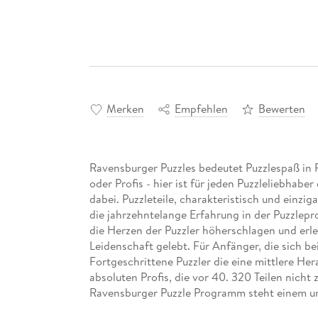
Merken
Empfehlen
Bewerten
Ravensburger Puzzles bedeutet Puzzlespaß in 
oder Profis - hier ist für jeden Puzzleliebhabe
dabei. Puzzleteile, charakteristisch und einz
die jahrzehntelange Erfahrung in der Puzzlep
die Herzen der Puzzler höherschlagen und erle
Leidenschaft gelebt. Für Anfänger, die sich bei
Fortgeschrittene Puzzler die eine mittlere He
absoluten Profis, die vor 40. 320 Teilen nicht
Ravensburger Puzzle Programm steht einem un
Die Einzigartigkeit der charakteristischen Pu