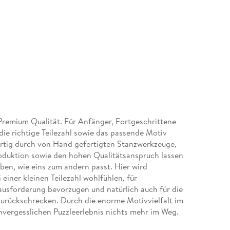
Premium Qualität. Für Anfänger, Fortgeschrittene
r die richtige Teilezahl sowie das passende Motiv
igartig durch von Hand gefertigten Stanzwerkzeuge,
roduktion sowie den hohen Qualitätsanspruch lassen
ben, wie eins zum andern passt. Hier wird
 einer kleinen Teilezahl wohlfühlen, für
rausforderung bevorzugen und natürlich auch für die
 zurückschrecken. Durch die enorme Motivvielfalt im
vergesslichen Puzzleerlebnis nichts mehr im Weg.
zzleteile wird durch handgefertigte Stanzwerkzeuge