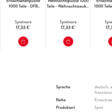
Erwachsenenpuzzle
Weihnachtspuzzle 1000
Erwachs
1000 Teile - DFB
Teile - Weihnachtszauber
1000 Teile
Nationalmannschaft
am Rockefeller Center
Villainous 
Fußball-WM 2026
Spielware
Spielware
Spi
17,33 €
17,33 €
17,
*
*
Sprache
deutsch, e
französis
Reihe
Erwachse
Produktart
Spiel