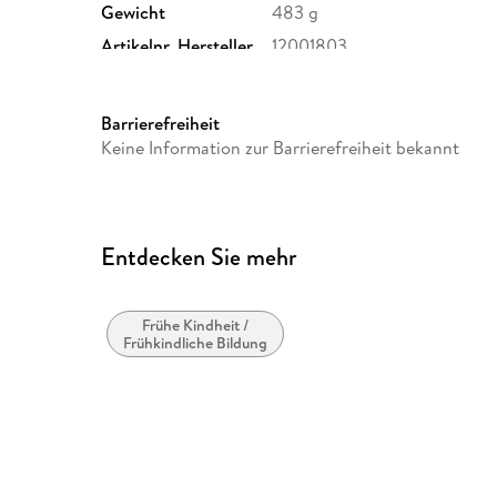
Gewicht
483 g
Artikelnr. Hersteller
12001803
Herstelleradresse
Ravensburger Verlag GmbH,
Ravensburg, service@ravens
Barrierefreiheit
Keine Information zur Barrierefreiheit bekannt
Entdecken Sie mehr
Frühe Kindheit /
Frühkindliche Bildung