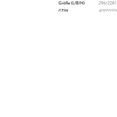
Größe (L/B/H)
296/228
GTIN
4005555
 Postfach 2460, 88194
burger.de