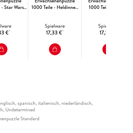
enenpuzzle
Erwachsenenpuzzle
Erwachsenenpuzzle
 - Star Wars
1000 Teile - Heldinnen
1000 Teile - Disney
- Darth Vader
des Alltags
Prinzessinnen - Disney
Castles: Elsa
elware
Spielware
Spielware
33 €
17,33 €
17,33 €
*
*
*
nglisch, spanisch, italienisch, niederländisch,
ch, Undetermined
nenpuzzle Standard