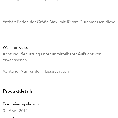
Enthält Perlen der Größe Maxi mit 10 mm Durchmesser, diese
sind für das Basteln mit Kleinkindern ab 3 Jahren empfohlen,
das Bügeln sollte ein Erwachsener übernehmen.
Warnhinweise
Achtung: Benutzung unter unmittelbarer Aufsicht von
Die Perlen aufstecken, danach das Motiv mit Bügelpapier
Erwachsenen
abdecken und die Perlen mit einem Bügeleisen
zusammenschmelzen.
Achtung: Nur für den Hausgebrauch
Das Bügeln sollte von einem Erwachsenen gemacht werden.
Produktdetails
Das Perlenmotiv von der wieder verwendbaren Stiftplatte
Erscheinungsdatum
01. April 2014