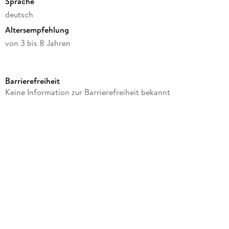
Sprache
deutsch
Altersempfehlung
von 3 bis 8 Jahren
Verlag/Hersteller
Dan
Barrierefreiheit
Produktart
Keine Information zur Barrierefreiheit bekannt
Spiel
Gewicht
331 g
GTIN
0028178857066