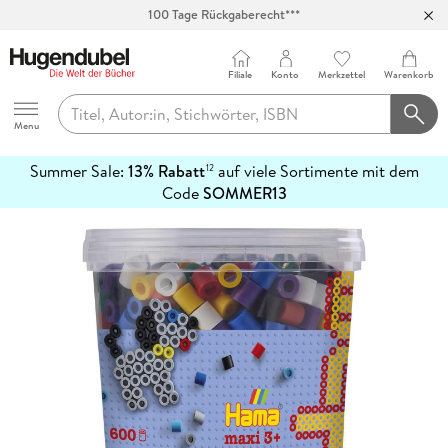
100 Tage Rückgaberecht***
Abholung in über 100 Filialen
Filiale
Konto
Merkzettel
Warenkorb
Hugendubel
Menu
Summer Sale:
13% Rabatt
auf viele Sortimente mit dem
12
mehr
Code
SOMMER13
erfahren