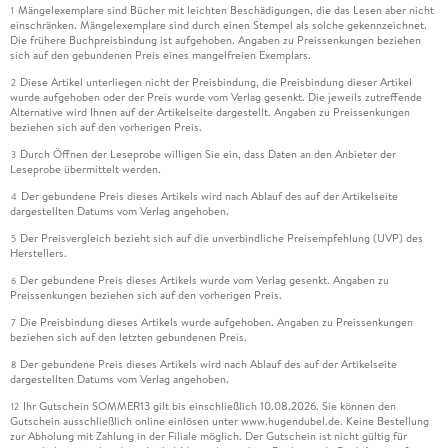
Mängelexemplare sind Bücher mit leichten Beschädigungen, die das Lesen aber nicht
1
einschränken. Mängelexemplare sind durch einen Stempel als solche gekennzeichnet.
Die frühere Buchpreisbindung ist aufgehoben. Angaben zu Preissenkungen beziehen
sich auf den gebundenen Preis eines mangelfreien Exemplars.
Diese Artikel unterliegen nicht der Preisbindung, die Preisbindung dieser Artikel
2
wurde aufgehoben oder der Preis wurde vom Verlag gesenkt. Die jeweils zutreffende
Alternative wird Ihnen auf der Artikelseite dargestellt. Angaben zu Preissenkungen
beziehen sich auf den vorherigen Preis.
Durch Öffnen der Leseprobe willigen Sie ein, dass Daten an den Anbieter der
3
Leseprobe übermittelt werden.
Der gebundene Preis dieses Artikels wird nach Ablauf des auf der Artikelseite
4
dargestellten Datums vom Verlag angehoben.
Der Preisvergleich bezieht sich auf die unverbindliche Preisempfehlung (UVP) des
5
Herstellers.
Der gebundene Preis dieses Artikels wurde vom Verlag gesenkt. Angaben zu
6
Preissenkungen beziehen sich auf den vorherigen Preis.
Die Preisbindung dieses Artikels wurde aufgehoben. Angaben zu Preissenkungen
7
beziehen sich auf den letzten gebundenen Preis.
Der gebundene Preis dieses Artikels wird nach Ablauf des auf der Artikelseite
8
dargestellten Datums vom Verlag angehoben.
Ihr Gutschein SOMMER13 gilt bis einschließlich 10.08.2026. Sie können den
12
Gutschein ausschließlich online einlösen unter www.hugendubel.de. Keine Bestellung
zur Abholung mit Zahlung in der Filiale möglich. Der Gutschein ist nicht gültig für