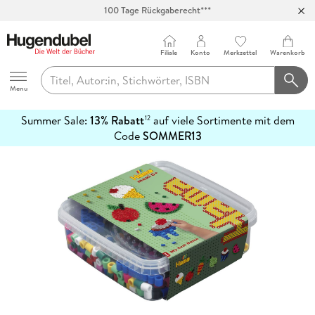
100 Tage Rückgaberecht***
Abholung in über 100 Filialen
Filiale
Konto
Merkzettel
Warenkorb
Hugendubel
Menu
Summer Sale:
13% Rabatt
auf viele Sortimente mit dem
12
mehr
Code
SOMMER13
erfahren