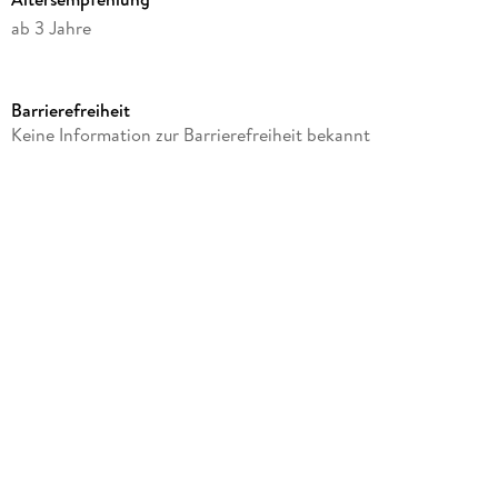
ab 3 Jahre
Verlag/Hersteller
Dan
Barrierefreiheit
Produktart
Keine Information zur Barrierefreiheit bekannt
Spiel
Gewicht
477 g
GTIN
0028178087401