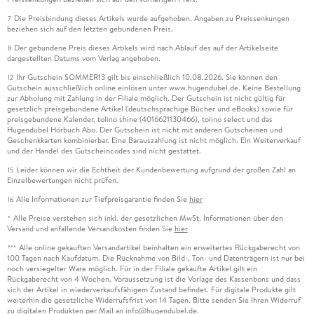
Die Preisbindung dieses Artikels wurde aufgehoben. Angaben zu Preissenkungen
7
beziehen sich auf den letzten gebundenen Preis.
Der gebundene Preis dieses Artikels wird nach Ablauf des auf der Artikelseite
8
dargestellten Datums vom Verlag angehoben.
Ihr Gutschein SOMMER13 gilt bis einschließlich 10.08.2026. Sie können den
12
Gutschein ausschließlich online einlösen unter www.hugendubel.de. Keine Bestellung
zur Abholung mit Zahlung in der Filiale möglich. Der Gutschein ist nicht gültig für
gesetzlich preisgebundene Artikel (deutschsprachige Bücher und eBooks) sowie für
preisgebundene Kalender, tolino shine (4016621130466), tolino select und das
Hugendubel Hörbuch Abo. Der Gutschein ist nicht mit anderen Gutscheinen und
Geschenkkarten kombinierbar. Eine Barauszahlung ist nicht möglich. Ein Weiterverkauf
und der Handel des Gutscheincodes sind nicht gestattet.
Leider können wir die Echtheit der Kundenbewertung aufgrund der großen Zahl an
15
Einzelbewertungen nicht prüfen.
Alle Informationen zur Tiefpreisgarantie finden Sie
hier
16
Alle Preise verstehen sich inkl. der gesetzlichen MwSt. Informationen über den
*
Versand und anfallende Versandkosten finden Sie
hier
Alle online gekauften Versandartikel beinhalten ein erweitertes Rückgaberecht von
***
100 Tagen nach Kaufdatum. Die Rücknahme von Bild-, Ton- und Datenträgern ist nur bei
noch versiegelter Ware möglich. Für in der Filiale gekaufte Artikel gilt ein
Rückgaberecht von 4 Wochen. Voraussetzung ist die Vorlage des Kassenbons und dass
sich der Artikel in wiederverkaufsfähigem Zustand befindet. Für digitale Produkte gilt
weiterhin die gesetzliche Widerrufsfrist von 14 Tagen. Bitte senden Sie Ihren Widerruf
zu digitalen Produkten per Mail an info@hugendubel.de.