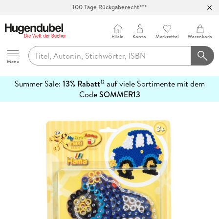
100 Tage Rückgaberecht***
Abholung in über 100 Filialen
Filiale
Konto
Merkzettel
Warenkorb
Hugendubel
Menu
Summer Sale:
13% Rabatt
auf viele Sortimente mit dem
12
mehr
Code
SOMMER13
erfahren