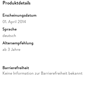
Produktdetails
Durchmesser Bügelperle maxi: 10, 0 mm
Erscheinungsdatum
inkl. 1 Stiftplatte Schaukelpferd, 2 Motivstützen, Bügel-
01. April 2014
papier, Anleitung
Sprache
deutsch
Inhalt: 250 Bügelperlen
Altersempfehlung
ab 3 Jahre
Verlag/Hersteller
Dan
Barrierefreiheit
Produktart
Keine Information zur Barrierefreiheit bekannt
Spiel
Gewicht
243 g
GTIN
0028178089221