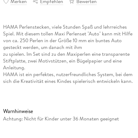
Merken
Empfehlen
Bewerten
HAMA Perlenstecken, viele Stunden Spaß und lehrreiches
Spiel. Mit diesem tollen Maxi Perlenset "Auto" kann mit Hilfe
von ca. 250 Perlen in der Größe 10 mm ein buntes Auto
gesteckt werden, um danach mit ihm
zu spielen. Im Set sind zu den Maxiperlen eine transparente
Stiftplatte, zwei Motivstützen, ein Bügelpapier und eine
Anleitung.
HAMA ist ein perfektes, nutzerfreundliches System, bei dem
sich die Kreativität eines Kindes spielerisch entwickeln kann.
Das Kind kann solange alles
ändern, bis es mit dem Ergebnis zufrieden ist. Einige HAMA
Stiftplatten und eine Auswahl bunter HAMA Perlen und der
Phantasie der Kinder sind keine Grenzen gesetzt.
Warnhinweise
Achtung: Nicht für Kinder unter 36 Monaten geeignet
Inhaltsverzeichnis
Hama Bügelperlen maxi Auto, im Blister