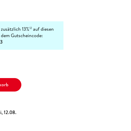
 zusätzlich 13%
auf diesen
12
t dem Gutscheincode:
3
korb
i, 12.08.