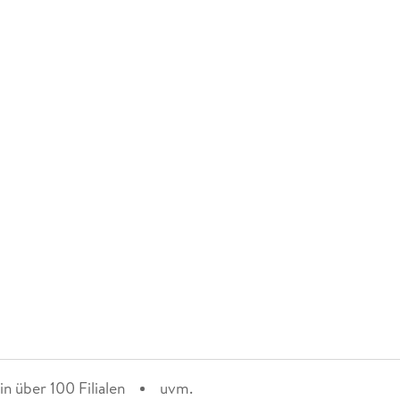
n über 100 Filialen
uvm.