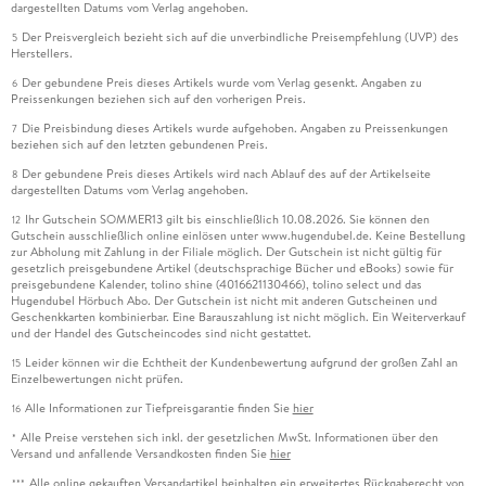
dargestellten Datums vom Verlag angehoben.
Der Preisvergleich bezieht sich auf die unverbindliche Preisempfehlung (UVP) des
5
Herstellers.
Der gebundene Preis dieses Artikels wurde vom Verlag gesenkt. Angaben zu
6
Preissenkungen beziehen sich auf den vorherigen Preis.
Die Preisbindung dieses Artikels wurde aufgehoben. Angaben zu Preissenkungen
7
beziehen sich auf den letzten gebundenen Preis.
Der gebundene Preis dieses Artikels wird nach Ablauf des auf der Artikelseite
8
dargestellten Datums vom Verlag angehoben.
Ihr Gutschein SOMMER13 gilt bis einschließlich 10.08.2026. Sie können den
12
Gutschein ausschließlich online einlösen unter www.hugendubel.de. Keine Bestellung
zur Abholung mit Zahlung in der Filiale möglich. Der Gutschein ist nicht gültig für
gesetzlich preisgebundene Artikel (deutschsprachige Bücher und eBooks) sowie für
preisgebundene Kalender, tolino shine (4016621130466), tolino select und das
Hugendubel Hörbuch Abo. Der Gutschein ist nicht mit anderen Gutscheinen und
Geschenkkarten kombinierbar. Eine Barauszahlung ist nicht möglich. Ein Weiterverkauf
und der Handel des Gutscheincodes sind nicht gestattet.
Leider können wir die Echtheit der Kundenbewertung aufgrund der großen Zahl an
15
Einzelbewertungen nicht prüfen.
Alle Informationen zur Tiefpreisgarantie finden Sie
hier
16
Alle Preise verstehen sich inkl. der gesetzlichen MwSt. Informationen über den
*
Versand und anfallende Versandkosten finden Sie
hier
Alle online gekauften Versandartikel beinhalten ein erweitertes Rückgaberecht von
***