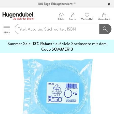
100 Tage Rückgaberecht***
Abholung in über 100 Filialen
Filiale
Konto
Merkzettel
Warenkorb
Hugendubel
Menu
Summer Sale:
13% Rabatt
auf viele Sortimente mit dem
12
mehr
Code
SOMMER13
erfahren