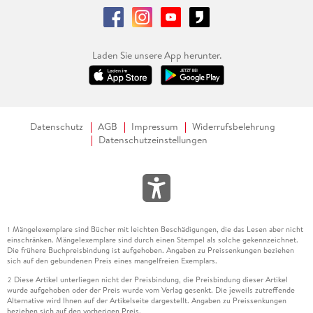
Laden Sie unsere App herunter.
Datenschutz
AGB
Impressum
Widerrufsbelehrung
Datenschutzeinstellungen
Mängelexemplare sind Bücher mit leichten Beschädigungen, die das Lesen aber nicht
1
einschränken. Mängelexemplare sind durch einen Stempel als solche gekennzeichnet.
Die frühere Buchpreisbindung ist aufgehoben. Angaben zu Preissenkungen beziehen
sich auf den gebundenen Preis eines mangelfreien Exemplars.
Diese Artikel unterliegen nicht der Preisbindung, die Preisbindung dieser Artikel
2
wurde aufgehoben oder der Preis wurde vom Verlag gesenkt. Die jeweils zutreffende
Alternative wird Ihnen auf der Artikelseite dargestellt. Angaben zu Preissenkungen
beziehen sich auf den vorherigen Preis.