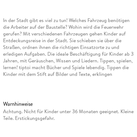
In der Stadt gibt es viel zu tun! Welches Fahrzeug benötigen
die Arbeiter auf der Baustelle? Wohin wird die Feuerwehr
gerufen? Mit verschiedenen Fahrzeugen gehen Kinder auf
Entdeckungsreise in der Stadt. Sie schieben sie über die
Straßen, ordnen ihnen die richtigen Einsatzorte zu und
erledigen Aufgaben. Die ideale Beschäftigung für Kinder ab 3
Jahren, mit Geräuschen, Wissen und Liedern. Tippen, spielen,
lernen! tiptoi macht Bücher und Spiele lebendig. Tippen die
Kinder mit dem Stift auf Bilder und Texte, erklingen
Geräusche, Sprache und Musik. So macht Lernen richtig
Spaß! Das tiptoi-Sortiment umfasst Bücher und Spiele mit
den wichtigsten Lern- und Wissensthemen für Kinder ab 2
Jahren. Die zugehörigen Audiodateien lädt man einfach,
Warnhinweise
sicher und schnell über den tiptoi Manager oder die optional
Achtung. Nicht für Kinder unter 36 Monaten geeignet. Kleine
erhältliche Ladestation auf den Stift. tiptoi-Stift nicht
Teile. Erstickungsgefahr.
enthalten. Muss separat erworben werden.