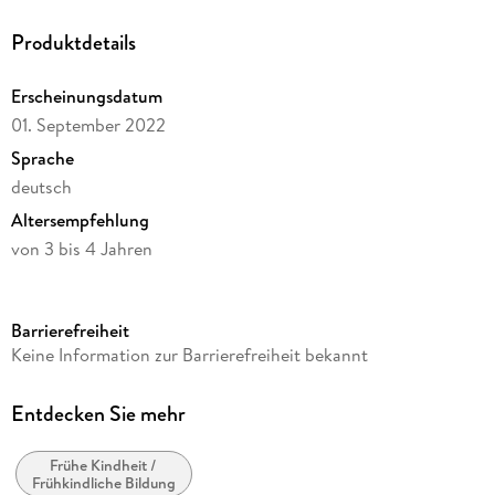
Produktdetails
Erscheinungsdatum
01. September 2022
Sprache
deutsch
Altersempfehlung
von 3 bis 4 Jahren
Reihe
tiptoi®
Barrierefreiheit
Autor/Autorin
Keine Information zur Barrierefreiheit bekannt
Inka und Markus Brand
Verlag/Hersteller
Entdecken Sie mehr
Ravensburger Spieleverlag
Frühe Kindheit /
Produktart
Frühkindliche Bildung