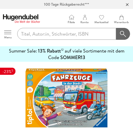
100 Tage Rückgaberecht***
Abholung in über 100 Filialen
Filiale
Konto
Merkzettel
Warenkorb
Hugendubel
Menu
Summer Sale:
13% Rabatt
auf viele Sortimente mit dem
12
mehr
Code
SOMMER13
erfahren
5
-23%