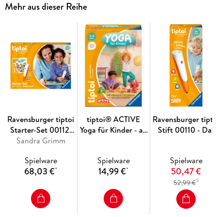
Mehr aus dieser Reihe
Ravensburger tiptoi
tiptoi® ACTIVE
Ravensburger tipto
Starter-Set 00112:
Yoga für Kinder - ab
Stift 00110 - Das
Stift und Bilderbuch
Sandra Grimm
3 Jahre
audiodigitale Lern
Suchen und
und Kreativsystem
Spielware
Spielware
Spielware
Entdecken Meine
Lernspielzeug für
68,03 €
14,99 €
50,47 €
*
*
Welt - Lernsystem
Kinder ab 2 Jahren 
5
52,99 €
für Kinder ab 2
Der Stift
Jahren