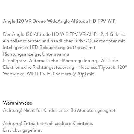
Angle 120 VR Drone WideAngle Altitude HD FPV Wifi
Der Angle 120 Altitude HD Wifi FPV VR AHP+ 2, 4 GHz ist
ein toller robuster und handlicher Turbo-Quadrocopter mit
Intelligenter LED Beleuchtung (rot/grün) mit
Richtungsanzeige, Unterspannu
Highlights:- Automatische Höhenregulierung - Altitude-
Elektronische Richtungssteuerung - Headless/Flyback- 120°
Weitwinkel WiFi FPV HD Kamera (720p) mit
Photo-/Videofunktion und wechselbarer 4 GB Micro SD-
Karte- 360° Flip-Salto- Selbststabilisierende 6-Achsen Gyro-
Fluglagenregulierung- LED Beleuchtung (zweifarbig) mit
Richtungsanzeige und Unterspannungswarnung- 2, 4 GHz für
Warnhinweise
Mehrspielerbetrieb- Stabiler leichter Kunststoffrahmen- 4
Achtung! Nicht für Kinder unter 36 Monaten geeignet
kraftvolle, durchzugsstarke Hochleistungsmotoren- Bis zu 40
Km/h schnell- 3 Flugmodi (langsam, mittel, schnell) -
Achtung! Enthält verschluckbare Kleinteile.
Eingebauter Smartphone-Halter (ausziehbar bis ~ 10 cm) in
Erstickungsgefahr.
der Fernsteuerung- Über Sender oder über App steuerbar-