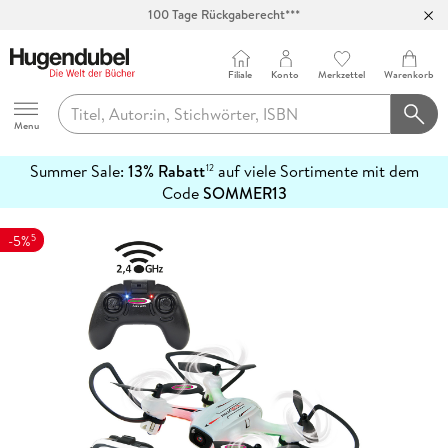
100 Tage Rückgaberecht***
Abholung in über 100 Filialen
Filiale
Konto
Merkzettel
Warenkorb
Hugendubel
Menu
Summer Sale:
13% Rabatt
auf viele Sortimente mit dem
12
mehr
Code
SOMMER13
erfahren
5
-5%