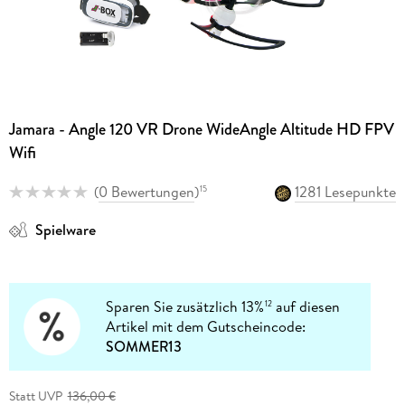
Jamara - Angle 120 VR Drone WideAngle Altitude HD FPV
Wifi
(
0 Bewertungen
)
1281 Lesepunkte
15
Spielware
Sparen Sie zusätzlich 13%
auf diesen
12
Artikel mit dem Gutscheincode:
SOMMER13
Statt UVP
136,00 €