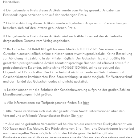
Herstellers.
Der gebundene Preis dieses Artikels wurde vom Verlag gesenkt. Angaben zu
6
Preissenkungen beziehen sich auf den vorherigen Preis.
Die Preisbindung dieses Artikels wurde aufgehoben. Angaben zu Preissenkungen
7
beziehen sich auf den letzten gebundenen Preis.
Der gebundene Preis dieses Artikels wird nach Ablauf des auf der Artikelseite
8
dargestellten Datums vom Verlag angehoben.
Ihr Gutschein SOMMER13 gilt bis einschließlich 10.08.2026. Sie können den
12
Gutschein ausschließlich online einlösen unter www.hugendubel.de. Keine Bestellung
zur Abholung mit Zahlung in der Filiale möglich. Der Gutschein ist nicht gültig für
gesetzlich preisgebundene Artikel (deutschsprachige Bücher und eBooks) sowie für
preisgebundene Kalender, tolino shine (4016621130466), tolino select und das
Hugendubel Hörbuch Abo. Der Gutschein ist nicht mit anderen Gutscheinen und
Geschenkkarten kombinierbar. Eine Barauszahlung ist nicht möglich. Ein Weiterverkauf
und der Handel des Gutscheincodes sind nicht gestattet.
Leider können wir die Echtheit der Kundenbewertung aufgrund der großen Zahl an
15
Einzelbewertungen nicht prüfen.
Alle Informationen zur Tiefpreisgarantie finden Sie
hier
16
Alle Preise verstehen sich inkl. der gesetzlichen MwSt. Informationen über den
*
Versand und anfallende Versandkosten finden Sie
hier
Alle online gekauften Versandartikel beinhalten ein erweitertes Rückgaberecht von
***
100 Tagen nach Kaufdatum. Die Rücknahme von Bild-, Ton- und Datenträgern ist nur bei
noch versiegelter Ware möglich. Für in der Filiale gekaufte Artikel gilt ein
Rückgaberecht von 4 Wochen. Voraussetzung ist die Vorlage des Kassenbons und dass