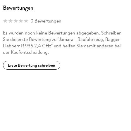
Bewertungen
Herstelleradresse
Jamara, Am Lauerbühl 5, 88317 Aichstetten,
0 Bewertungen
info@jamara.com
Es wurden noch keine Bewertungen abgegeben. Schreiben
Sie die erste Bewertung zu "Jamara - Baufahrzeug, Bagger
Liebherr R 936 2,4 GHz" und helfen Sie damit anderen bei
der Kaufentscheidung.
Erste Bewertung schreiben