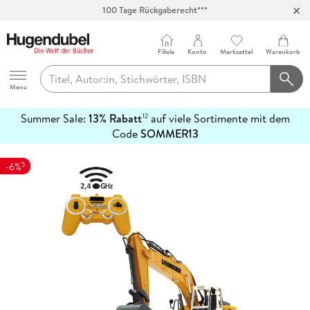
100 Tage Rückgaberecht***
Abholung in über 100 Filialen
Filiale
Konto
Merkzettel
Warenkorb
Hugendubel
Menu
Summer Sale:
13% Rabatt
auf viele Sortimente mit dem
12
mehr
Code
SOMMER13
erfahren
5
-6%