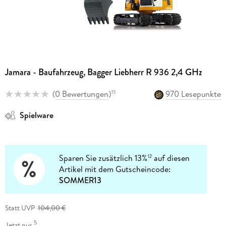
Jamara - Baufahrzeug, Bagger Liebherr R 936 2,4 GHz
(
0 Bewertungen
)
970 Lesepunkte
15
Spielware
Sparen Sie zusätzlich 13%
auf diesen
12
Artikel mit dem Gutscheincode:
SOMMER13
Statt UVP
104,00 €
5
Jetzt nur