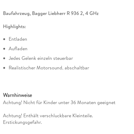
Baufahrzeug, Bagger Liebherr R 936 2, 4 GHz
Highlights:
Entladen
Aufladen
Jedes Gelenk einzeln steuerbar
Realistischer Motorsound, abschaltbar
Realistische Funktionen
Hupe
Warnhinweise
660 °
Achtung! Nicht für Kinder unter 36 Monaten geeignet
Der Liebherr Bagger R 936 von Jamara ergänzt die große
Achtung! Enthält verschluckbare Kleinteile.
1:20 Baumaschinen-Serie um ein weiteres Highlight. Der
Erstickungsgefahr.
Liebherr Bagger wurde vom Hersteller offiziell lizenziert und
verfügt über echte Funktionalitäten, die wir vom großen