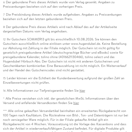
Der gebundene Preis dieses Artikels wurde vom Verlag gesenkt. Angaben zu
6
Preissenkungen beziehen sich auf den vorherigen Preis.
Die Preisbindung dieses Artikels wurde aufgehoben. Angaben zu Preissenkungen
7
beziehen sich auf den letzten gebundenen Preis.
Der gebundene Preis dieses Artikels wird nach Ablauf des auf der Artikelseite
8
dargestellten Datums vom Verlag angehoben.
Ihr Gutschein SOMMER13 gilt bis einschließlich 10.08.2026. Sie können den
12
Gutschein ausschließlich online einlösen unter www.hugendubel.de. Keine Bestellung
zur Abholung mit Zahlung in der Filiale möglich. Der Gutschein ist nicht gültig für
gesetzlich preisgebundene Artikel (deutschsprachige Bücher und eBooks) sowie für
preisgebundene Kalender, tolino shine (4016621130466), tolino select und das
Hugendubel Hörbuch Abo. Der Gutschein ist nicht mit anderen Gutscheinen und
Geschenkkarten kombinierbar. Eine Barauszahlung ist nicht möglich. Ein Weiterverkauf
und der Handel des Gutscheincodes sind nicht gestattet.
Leider können wir die Echtheit der Kundenbewertung aufgrund der großen Zahl an
15
Einzelbewertungen nicht prüfen.
Alle Informationen zur Tiefpreisgarantie finden Sie
hier
16
Alle Preise verstehen sich inkl. der gesetzlichen MwSt. Informationen über den
*
Versand und anfallende Versandkosten finden Sie
hier
Alle online gekauften Versandartikel beinhalten ein erweitertes Rückgaberecht von
***
100 Tagen nach Kaufdatum. Die Rücknahme von Bild-, Ton- und Datenträgern ist nur bei
noch versiegelter Ware möglich. Für in der Filiale gekaufte Artikel gilt ein
Rückgaberecht von 4 Wochen. Voraussetzung ist die Vorlage des Kassenbons und dass
sich der Artikel in wiederverkaufsfähigem Zustand befindet. Für digitale Produkte gilt