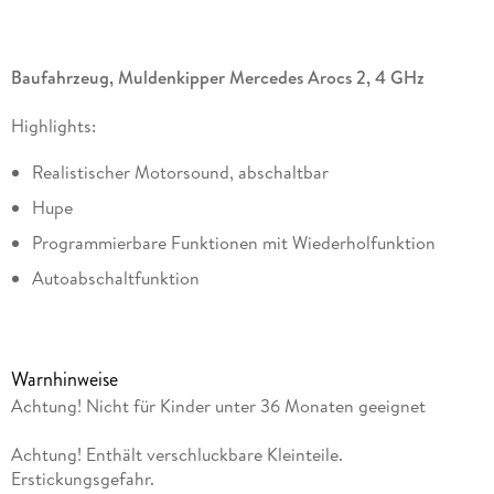
Baufahrzeug, Muldenkipper Mercedes Arocs 2, 4 GHz
Highlights:
Realistischer Motorsound, abschaltbar
Hupe
Programmierbare Funktionen mit Wiederholfunktion
Autoabschaltfunktion
Rückfahrwarnsound
Warnhinweise
Achtung, eine neue Ladung Spielspaß für unsere Kids! Mit
Achtung! Nicht für Kinder unter 36 Monaten geeignet
dem offiziell lizenzierten Muldenkipper von Mercedes-Benz
bietet Jamara ein weiteres must have für jede Spiel-Baustelle.
Achtung! Enthält verschluckbare Kleinteile.
Für ein realistisches Spielvergnügen sorgen die hoch- und
Erstickungsgefahr.
runterfahrbare Kippmulde, der Motor- und