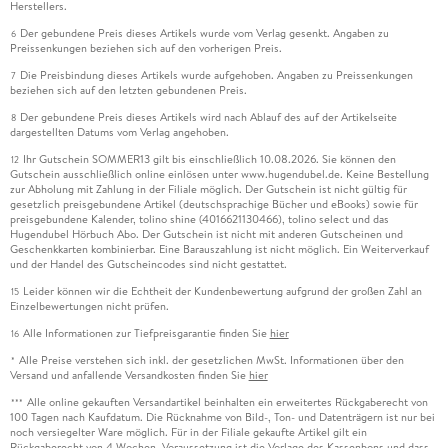
Herstellers.
Der gebundene Preis dieses Artikels wurde vom Verlag gesenkt. Angaben zu
6
Preissenkungen beziehen sich auf den vorherigen Preis.
Die Preisbindung dieses Artikels wurde aufgehoben. Angaben zu Preissenkungen
7
beziehen sich auf den letzten gebundenen Preis.
Der gebundene Preis dieses Artikels wird nach Ablauf des auf der Artikelseite
8
dargestellten Datums vom Verlag angehoben.
Ihr Gutschein SOMMER13 gilt bis einschließlich 10.08.2026. Sie können den
12
Gutschein ausschließlich online einlösen unter www.hugendubel.de. Keine Bestellung
zur Abholung mit Zahlung in der Filiale möglich. Der Gutschein ist nicht gültig für
gesetzlich preisgebundene Artikel (deutschsprachige Bücher und eBooks) sowie für
preisgebundene Kalender, tolino shine (4016621130466), tolino select und das
Hugendubel Hörbuch Abo. Der Gutschein ist nicht mit anderen Gutscheinen und
Geschenkkarten kombinierbar. Eine Barauszahlung ist nicht möglich. Ein Weiterverkauf
und der Handel des Gutscheincodes sind nicht gestattet.
Leider können wir die Echtheit der Kundenbewertung aufgrund der großen Zahl an
15
Einzelbewertungen nicht prüfen.
Alle Informationen zur Tiefpreisgarantie finden Sie
hier
16
Alle Preise verstehen sich inkl. der gesetzlichen MwSt. Informationen über den
*
Versand und anfallende Versandkosten finden Sie
hier
Alle online gekauften Versandartikel beinhalten ein erweitertes Rückgaberecht von
***
100 Tagen nach Kaufdatum. Die Rücknahme von Bild-, Ton- und Datenträgern ist nur bei
noch versiegelter Ware möglich. Für in der Filiale gekaufte Artikel gilt ein
Rückgaberecht von 4 Wochen. Voraussetzung ist die Vorlage des Kassenbons und dass