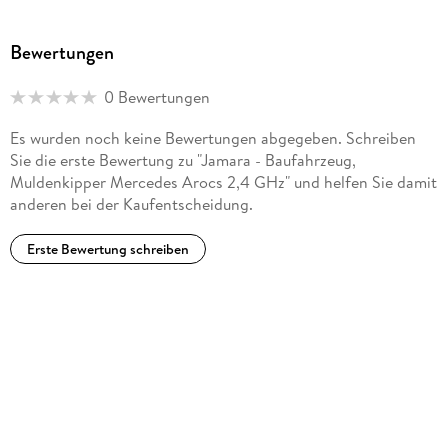
4042774416775
Bewertungen
Herstelleradresse
Jamara, Am Lauerbühl 5, 88317 Aichstetten,
0 Bewertungen
info@jamara.com
Es wurden noch keine Bewertungen abgegeben. Schreiben
Sie die erste Bewertung zu "Jamara - Baufahrzeug,
Muldenkipper Mercedes Arocs 2,4 GHz" und helfen Sie damit
anderen bei der Kaufentscheidung.
Erste Bewertung schreiben