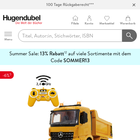
100 Tage Rückgaberecht***
Abholung in über 100 Filialen
Filiale
Konto
Merkzettel
Warenkorb
Hugendubel
Menu
Summer Sale:
13% Rabatt
auf viele Sortimente mit dem
12
mehr
Code
SOMMER13
erfahren
5
-6%