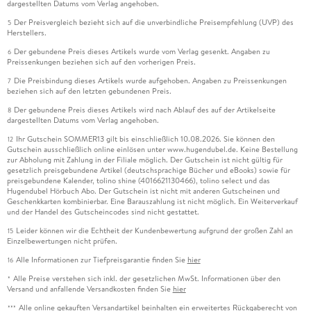
dargestellten Datums vom Verlag angehoben.
Der Preisvergleich bezieht sich auf die unverbindliche Preisempfehlung (UVP) des
5
Herstellers.
Der gebundene Preis dieses Artikels wurde vom Verlag gesenkt. Angaben zu
6
Preissenkungen beziehen sich auf den vorherigen Preis.
Die Preisbindung dieses Artikels wurde aufgehoben. Angaben zu Preissenkungen
7
beziehen sich auf den letzten gebundenen Preis.
Der gebundene Preis dieses Artikels wird nach Ablauf des auf der Artikelseite
8
dargestellten Datums vom Verlag angehoben.
Ihr Gutschein SOMMER13 gilt bis einschließlich 10.08.2026. Sie können den
12
Gutschein ausschließlich online einlösen unter www.hugendubel.de. Keine Bestellung
zur Abholung mit Zahlung in der Filiale möglich. Der Gutschein ist nicht gültig für
gesetzlich preisgebundene Artikel (deutschsprachige Bücher und eBooks) sowie für
preisgebundene Kalender, tolino shine (4016621130466), tolino select und das
Hugendubel Hörbuch Abo. Der Gutschein ist nicht mit anderen Gutscheinen und
Geschenkkarten kombinierbar. Eine Barauszahlung ist nicht möglich. Ein Weiterverkauf
und der Handel des Gutscheincodes sind nicht gestattet.
Leider können wir die Echtheit der Kundenbewertung aufgrund der großen Zahl an
15
Einzelbewertungen nicht prüfen.
Alle Informationen zur Tiefpreisgarantie finden Sie
hier
16
Alle Preise verstehen sich inkl. der gesetzlichen MwSt. Informationen über den
*
Versand und anfallende Versandkosten finden Sie
hier
Alle online gekauften Versandartikel beinhalten ein erweitertes Rückgaberecht von
***