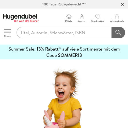
100 Tage Rückgaberecht***
Abholung in über 100 Filialen
Filiale
Konto
Merkzettel
Warenkorb
Hugendubel
Menu
Summer Sale:
13% Rabatt
auf viele Sortimente mit dem
12
mehr
Code
SOMMER13
erfahren