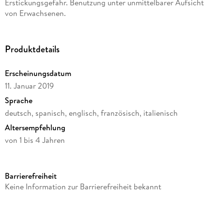
- Fördert den Gleichgewichtssinn und die motorischen
Erstickungsgefahr. Benutzung unter unmittelbarer Aufsicht
Fähigkeiten
von Erwachsenen.
- Tierohren dienen dem Kind als Halt
- Robust und widerstandsfähig
- Pflegeleicht
Produktdetails
- Belastbar bis 50 kg
Erscheinungsdatum
11. Januar 2019
Sprache
deutsch, spanisch, englisch, französisch, italienisch
Altersempfehlung
von 1 bis 4 Jahren
Reihe
Jamara Kids
Barrierefreiheit
Verlag/Hersteller
Keine Information zur Barrierefreiheit bekannt
JAMARA
Produktart