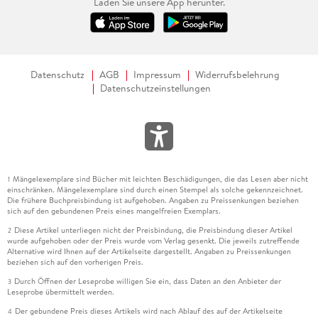
Laden Sie unsere App herunter.
Datenschutz
AGB
Impressum
Widerrufsbelehrung
Datenschutzeinstellungen
Mängelexemplare sind Bücher mit leichten Beschädigungen, die das Lesen aber nicht
1
einschränken. Mängelexemplare sind durch einen Stempel als solche gekennzeichnet.
Die frühere Buchpreisbindung ist aufgehoben. Angaben zu Preissenkungen beziehen
sich auf den gebundenen Preis eines mangelfreien Exemplars.
Diese Artikel unterliegen nicht der Preisbindung, die Preisbindung dieser Artikel
2
wurde aufgehoben oder der Preis wurde vom Verlag gesenkt. Die jeweils zutreffende
Alternative wird Ihnen auf der Artikelseite dargestellt. Angaben zu Preissenkungen
beziehen sich auf den vorherigen Preis.
Durch Öffnen der Leseprobe willigen Sie ein, dass Daten an den Anbieter der
3
Leseprobe übermittelt werden.
Der gebundene Preis dieses Artikels wird nach Ablauf des auf der Artikelseite
4