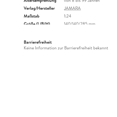
Altersempfehlung
von 8 bis 99 Jahren
Verlag/Hersteller
JAMARA
Maßstab
1:24
Größe (L/B/H)
140/140/285 mm
Batterieanzahl
5
Sonstiges
in Farbkarton
Barrierefreiheit
GTIN
4042774464738
Keine Information zur Barrierefreiheit bekannt