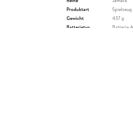
Reihe
Jamara
Produktart
Spielzeug
Gewicht
437 g
Batterietyp
Batterie 
Batterien enthalten
Nein
Artikelnr. Hersteller
403005