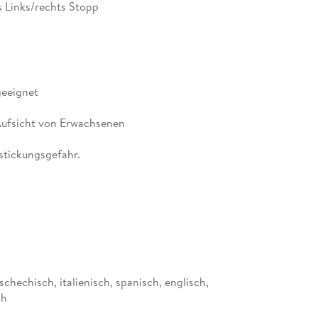
 Links/rechts Stopp
geeignet
Aufsicht von Erwachsenen
rstickungsgefahr.
schechisch, italienisch, spanisch, englisch,
ch