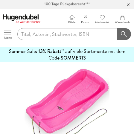
Abholung in über 100 Filialen
Filiale
Konto
Merkzettel
Warenkorb
Hugendubel
Menu
Summer Sale:
13% Rabatt
auf viele Sortimente mit dem
12
mehr
Code
SOMMER13
erfahren