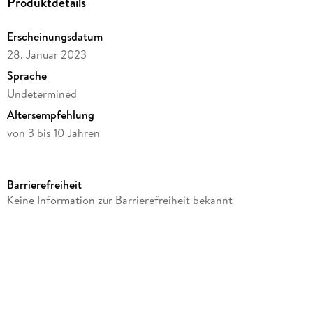
Produktdetails
Erscheinungsdatum
28. Januar 2023
Sprache
Undetermined
Altersempfehlung
von 3 bis 10 Jahren
Reihe
Jamara Kids
Barrierefreiheit
Verlag/Hersteller
Keine Information zur Barrierefreiheit bekannt
JAMARA
Produktart
Spielzeug
Gewicht
560 g
Größe (L/B/H)