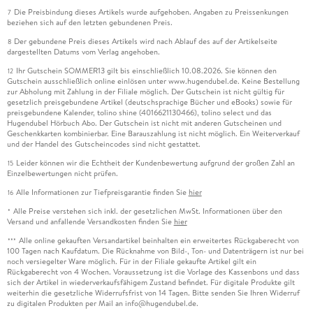
Die Preisbindung dieses Artikels wurde aufgehoben. Angaben zu Preissenkungen
7
beziehen sich auf den letzten gebundenen Preis.
Der gebundene Preis dieses Artikels wird nach Ablauf des auf der Artikelseite
8
dargestellten Datums vom Verlag angehoben.
Ihr Gutschein SOMMER13 gilt bis einschließlich 10.08.2026. Sie können den
12
Gutschein ausschließlich online einlösen unter www.hugendubel.de. Keine Bestellung
zur Abholung mit Zahlung in der Filiale möglich. Der Gutschein ist nicht gültig für
gesetzlich preisgebundene Artikel (deutschsprachige Bücher und eBooks) sowie für
preisgebundene Kalender, tolino shine (4016621130466), tolino select und das
Hugendubel Hörbuch Abo. Der Gutschein ist nicht mit anderen Gutscheinen und
Geschenkkarten kombinierbar. Eine Barauszahlung ist nicht möglich. Ein Weiterverkauf
und der Handel des Gutscheincodes sind nicht gestattet.
Leider können wir die Echtheit der Kundenbewertung aufgrund der großen Zahl an
15
Einzelbewertungen nicht prüfen.
Alle Informationen zur Tiefpreisgarantie finden Sie
hier
16
Alle Preise verstehen sich inkl. der gesetzlichen MwSt. Informationen über den
*
Versand und anfallende Versandkosten finden Sie
hier
Alle online gekauften Versandartikel beinhalten ein erweitertes Rückgaberecht von
***
100 Tagen nach Kaufdatum. Die Rücknahme von Bild-, Ton- und Datenträgern ist nur bei
noch versiegelter Ware möglich. Für in der Filiale gekaufte Artikel gilt ein
Rückgaberecht von 4 Wochen. Voraussetzung ist die Vorlage des Kassenbons und dass
sich der Artikel in wiederverkaufsfähigem Zustand befindet. Für digitale Produkte gilt
weiterhin die gesetzliche Widerrufsfrist von 14 Tagen. Bitte senden Sie Ihren Widerruf
zu digitalen Produkten per Mail an info@hugendubel.de.