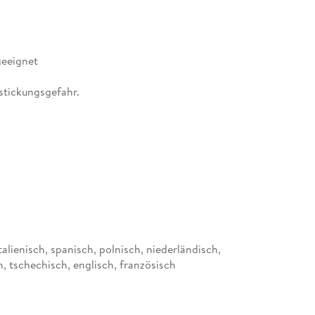
geeignet
rstickungsgefahr.
talienisch, spanisch, polnisch, niederländisch,
, tschechisch, englisch, französisch