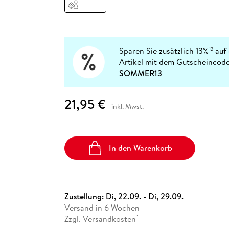
Fremdsprachige Bücher
n Lernhilfen
 Jugendbücher
eiber
Hörbuch Downloads im Bundle
cher
 Vergleich
 Puzzlezubehör
Lernen
New Adult
STABILO
Taschenbücher
hilfen
hriller
 Backen
er
lender
Ratgeber
op
hriller
Romance
Sparen Sie zusätzlich 13%
auf 
12
Sachbücher
Artikel mit dem Gutscheincode
precher:innen
SOMMER13
Science Fiction
Fremdsprachige Bücher
21,95 €
inkl. Mwst.
In den Warenkorb
Zustellung:
Di, 22.09. - Di, 29.09.
Versand in 6 Wochen
Zzgl. Versandkosten
*