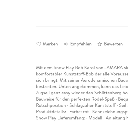
Merken
Empfehlen
Bewerten
Mit dem Snow Play Bob Karol von JAMARA sind
komfortabler Kunststoff-Bob der alle Vorauss
sich bringt. Mit seiner Aerodynamischen Bauwei
bestreiten. Unten angekommen, kann das Leich
Zugseil ganz easy wieder den Schlittenberg h
Bauweise für den perfekten Rodel-Spaß · Bequ
Rutschposition · Schlagzäher Kunststoff · Seil 
Produktdetails: · Farbe: rot · Kennzeichnungsp
Snow Play Lieferumfang: · Modell · Anleitung H
Zielgruppe: Unisex-Kinder.