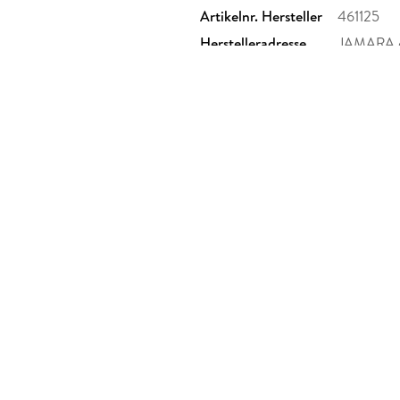
Artikelnr. Hersteller
461125
Herstelleradresse
JAMARA e.
info@jam