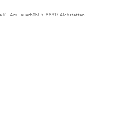
K., Am Lauerbühl 5, 88317 Aichstetten,
ara.com