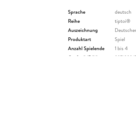
Sprache
deutsch
Reihe
tiptoi®
Auszeichnung
Deutscher
Produktart
Spiel
Anzahl Spielende
1 bis 4
Größe (L/B/H)
337/233/
GTIN
4005556
 Postfach 2460, 88194
burger.de