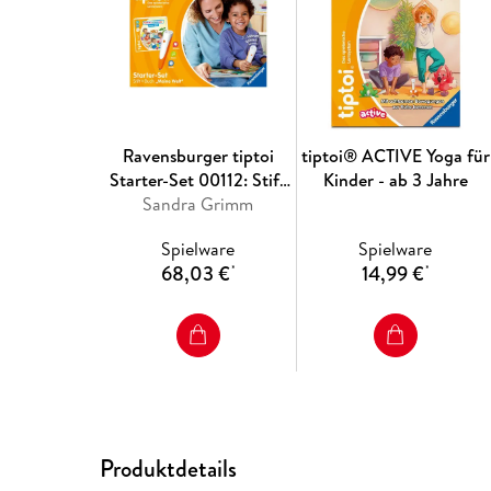
Ravensburger tiptoi
tiptoi® ACTIVE Yoga für
Starter-Set 00112: Stift
Kinder - ab 3 Jahre
und Bilderbuch Suchen
Sandra Grimm
und Entdecken Meine
Spielware
Spielware
Welt - Lernsystem für
68,03 €
14,99 €
*
*
Kinder ab 2 Jahren
Produktdetails