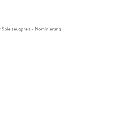
 Spielzeugpreis - Nominierung
54 mm
001736