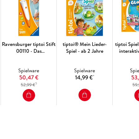
Ravensburger tiptoi Stift
tiptoi® Mein Lieder-
tiptoi Spie
00110 - Das
Spiel - ab 2 Jahre
interakti
audiodigitale Lern- und
Globus - Le
Kreativsystem,
Kinder a
Spielware
Spielware
Spi
Lernspielzeug für Kinder
lehrreiche
50,47 €
14,99 €
53
*
ab 2 Jahren - Der Stift
Jungen u
5
52,99 €
59,
für 1-