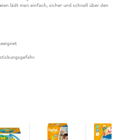
ien lädt man einfach, sicher und schnell über den
destation auf den Stift. tiptoi-Stift nicht
geeignet
rstickungsgefahr.