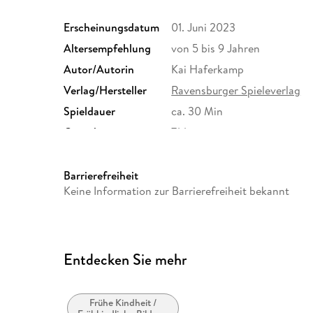
Erscheinungsdatum
01. Juni 2023
Altersempfehlung
von 5 bis 9 Jahren
Autor/Autorin
Kai Haferkamp
Verlag/Hersteller
Ravensburger Spieleverlag
Spieldauer
ca. 30 Min
Gewicht
714 g
Artikelnr. Hersteller
00173
Herstelleradresse
Ravensburger Verlag GmbH,
Barrierefreiheit
Ravensburg, service@ravens
Keine Information zur Barrierefreiheit bekannt
Entdecken Sie mehr
Frühe Kindheit /