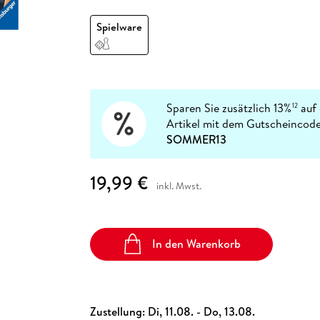
Fremdsprachige Bücher
n Lernhilfen
 Jugendbücher
eiber
Hörbuch Downloads im Bundle
cher
 Vergleich
 Puzzlezubehör
Lernen
New Adult
STABILO
Taschenbücher
Spielware
hilfen
hriller
 Backen
er
lender
Ratgeber
op
hriller
Romance
Sachbücher
precher:innen
Science Fiction
Sparen Sie zusätzlich 13%
auf 
12
Artikel mit dem Gutscheincode
Fremdsprachige Bücher
SOMMER13
19,99 €
inkl. Mwst.
In den Warenkorb
Zustellung:
Di, 11.08. - Do, 13.08.