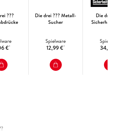
rei ???
Die drei ??? Metall-
Die drei ??? -
abdrücke
Sucher
Sicherheitssystem
elware
Spielware
Spielware
06 €
12,99 €
34,99 €
*
*
*
??