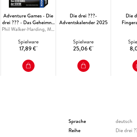
Adventure Games - Die
Die drei ???-
Die d
drei ??? - Das Geheimnis
Adventskalender 2025
Finger
der Statue
Phil Walker-Harding, Matthew Dunstan
Spielware
Spielware
Spi
17,89 €
25,06 €
8,
*
*
Sprache
deutsch
Reihe
Die drei ?