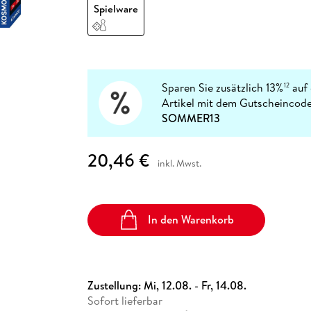
Fremdsprachige Bücher
Spielware
n Lernhilfen
 Jugendbücher
eiber
Hörbuch Downloads im Bundle
cher
 Vergleich
 Puzzlezubehör
Lernen
New Adult
STABILO
Taschenbücher
hilfen
hriller
 Backen
er
lender
Ratgeber
op
hriller
Romance
Sachbücher
Sparen Sie zusätzlich 13%
auf 
12
precher:innen
Artikel mit dem Gutscheincode
Science Fiction
SOMMER13
Fremdsprachige Bücher
20,46 €
inkl. Mwst.
In den Warenkorb
Zustellung:
Mi, 12.08. - Fr, 14.08.
Sofort lieferbar