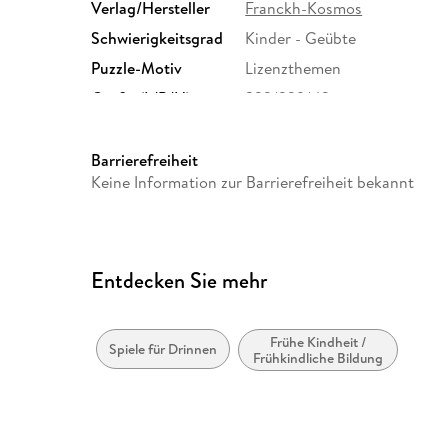
Verlag/Hersteller
Franckh-Kosmos
Schwierigkeitsgrad
Kinder - Geübte
Puzzle-Motiv
Lizenzthemen
Größe (L/B/H)
332/239/43 mm
GTIN
4002051680664
Barrierefreiheit
Keine Information zur Barrierefreiheit bekannt
Entdecken Sie mehr
Frühe Kindheit /
Spiele für Drinnen
Frühkindliche Bildung