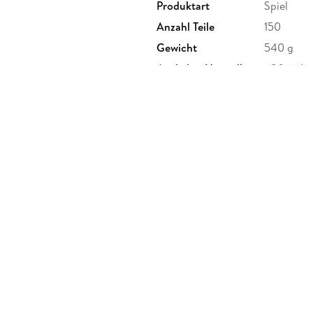
Produktart
Spiel
Anzahl Teile
150
Gewicht
540 g
Artikelnr. Hersteller
680664
Herstelleradresse
Franckh-K
70184 Stu