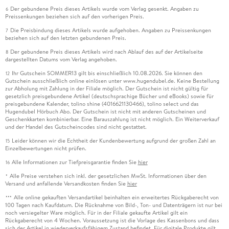
Der gebundene Preis dieses Artikels wurde vom Verlag gesenkt. Angaben zu
6
Preissenkungen beziehen sich auf den vorherigen Preis.
Die Preisbindung dieses Artikels wurde aufgehoben. Angaben zu Preissenkungen
7
beziehen sich auf den letzten gebundenen Preis.
Der gebundene Preis dieses Artikels wird nach Ablauf des auf der Artikelseite
8
dargestellten Datums vom Verlag angehoben.
Ihr Gutschein SOMMER13 gilt bis einschließlich 10.08.2026. Sie können den
12
Gutschein ausschließlich online einlösen unter www.hugendubel.de. Keine Bestellung
zur Abholung mit Zahlung in der Filiale möglich. Der Gutschein ist nicht gültig für
gesetzlich preisgebundene Artikel (deutschsprachige Bücher und eBooks) sowie für
preisgebundene Kalender, tolino shine (4016621130466), tolino select und das
Hugendubel Hörbuch Abo. Der Gutschein ist nicht mit anderen Gutscheinen und
Geschenkkarten kombinierbar. Eine Barauszahlung ist nicht möglich. Ein Weiterverkauf
und der Handel des Gutscheincodes sind nicht gestattet.
Leider können wir die Echtheit der Kundenbewertung aufgrund der großen Zahl an
15
Einzelbewertungen nicht prüfen.
Alle Informationen zur Tiefpreisgarantie finden Sie
hier
16
Alle Preise verstehen sich inkl. der gesetzlichen MwSt. Informationen über den
*
Versand und anfallende Versandkosten finden Sie
hier
Alle online gekauften Versandartikel beinhalten ein erweitertes Rückgaberecht von
***
100 Tagen nach Kaufdatum. Die Rücknahme von Bild-, Ton- und Datenträgern ist nur bei
noch versiegelter Ware möglich. Für in der Filiale gekaufte Artikel gilt ein
Rückgaberecht von 4 Wochen. Voraussetzung ist die Vorlage des Kassenbons und dass
sich der Artikel in wiederverkaufsfähigem Zustand befindet. Für digitale Produkte gilt