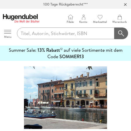
100 Tage Rückgaberecht***
Abholung in über 100 Filialen
Filiale
Konto
Merkzettel
Warenkorb
Hugendubel
Menu
Summer Sale:
13% Rabatt
auf viele Sortimente mit dem
12
mehr
Code
SOMMER13
erfahren