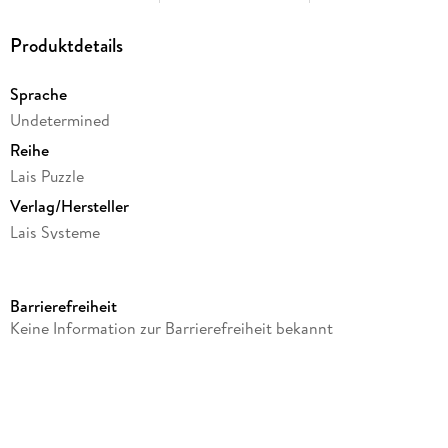
Produktdetails
Sprache
Undetermined
Reihe
Lais Puzzle
Verlag/Hersteller
Lais Systeme
Produktart
Spiel
Barrierefreiheit
Gewicht
Keine Information zur Barrierefreiheit bekannt
850 g
Größe (L/B/H)
270/270/373 mm
Sonstiges