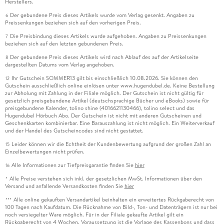
Herstellers.
Der gebundene Preis dieses Artikels wurde vom Verlag gesenkt. Angaben zu
6
Preissenkungen beziehen sich auf den vorherigen Preis.
Die Preisbindung dieses Artikels wurde aufgehoben. Angaben zu Preissenkungen
7
beziehen sich auf den letzten gebundenen Preis.
Der gebundene Preis dieses Artikels wird nach Ablauf des auf der Artikelseite
8
dargestellten Datums vom Verlag angehoben.
Ihr Gutschein SOMMER13 gilt bis einschließlich 10.08.2026. Sie können den
12
Gutschein ausschließlich online einlösen unter www.hugendubel.de. Keine Bestellung
zur Abholung mit Zahlung in der Filiale möglich. Der Gutschein ist nicht gültig für
gesetzlich preisgebundene Artikel (deutschsprachige Bücher und eBooks) sowie für
preisgebundene Kalender, tolino shine (4016621130466), tolino select und das
Hugendubel Hörbuch Abo. Der Gutschein ist nicht mit anderen Gutscheinen und
Geschenkkarten kombinierbar. Eine Barauszahlung ist nicht möglich. Ein Weiterverkauf
und der Handel des Gutscheincodes sind nicht gestattet.
Leider können wir die Echtheit der Kundenbewertung aufgrund der großen Zahl an
15
Einzelbewertungen nicht prüfen.
Alle Informationen zur Tiefpreisgarantie finden Sie
hier
16
Alle Preise verstehen sich inkl. der gesetzlichen MwSt. Informationen über den
*
Versand und anfallende Versandkosten finden Sie
hier
Alle online gekauften Versandartikel beinhalten ein erweitertes Rückgaberecht von
***
100 Tagen nach Kaufdatum. Die Rücknahme von Bild-, Ton- und Datenträgern ist nur bei
noch versiegelter Ware möglich. Für in der Filiale gekaufte Artikel gilt ein
Rückgaberecht von 4 Wochen. Voraussetzung ist die Vorlage des Kassenbons und dass