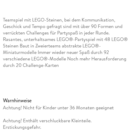
Teamspiel mit LEGO-Steinen, bei dem Kommunikation,
Geschick und Tempo gefragt sind mit über 90 Formen und
verrückten Challenges für Partyspaß in jeder Runde.
Rasantes, unterhaltsames LEGO®-Partyspiel mit 48 LEGO®
Steinen Baut in Zweierteams abstrakte LEGO®-
Miniaturmodelle Immer wieder neuer Spaß durch 92
verschiedene LEGO®-Modelle Noch mehr Herausforderung
durch 20 Challenge-Karten
Inhaltsverzeichnis
Rasantes, unterhaltsames LEGO®-Partyspiel mit 48 LEGO®
SteinenBaut in Zweierteams abstrakte LEGO®-
Warnhinweise
MiniaturmodelleImmer wieder neuer Spaß durch 92
Achtung! Nicht für Kinder unter 36 Monaten geeignet
verschiedene LEGO®-ModelleNoch mehr Herausforderung
durch 20 Challenge-Karten
Achtung! Enthält verschluckbare Kleinteile.
Erstickungsgefahr.