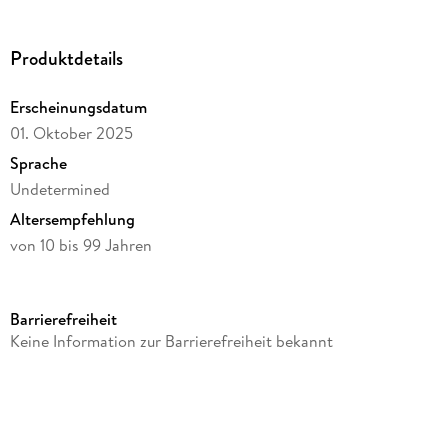
Produktdetails
Erscheinungsdatum
01. Oktober 2025
Sprache
Undetermined
Altersempfehlung
von 10 bis 99 Jahren
Autor/Autorin
Luca Bellini
Barrierefreiheit
Verlag/Hersteller
Keine Information zur Barrierefreiheit bekannt
Dotted Games
Produktart
Spiel
Spieldauer