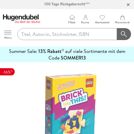
Abholung in über 100 Filialen
Filiale
Konto
Merkzettel
Warenkorb
Hugendubel
Menu
Summer Sale:
13% Rabatt
auf viele Sortimente mit dem
12
mehr
Code
SOMMER13
erfahren
5
-16%