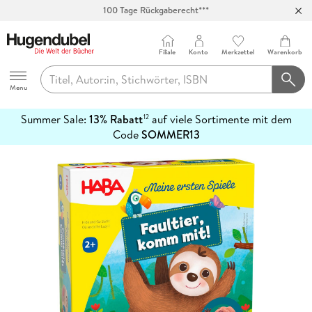
100 Tage Rückgaberecht***
Abholung in über 100 Filialen
Filiale
Konto
Merkzettel
Warenkorb
Hugendubel
Menu
Summer Sale:
13% Rabatt
auf viele Sortimente mit dem
12
mehr
Code
SOMMER13
erfahren