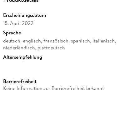
Erscheinungsdatum
15. April 2022
Sprache
deutsch, englisch, französisch, spanisch, italienisch,
niederländisch, plattdeutsch
Altersempfehlung
ab 2 Jahre
Reihe
Barrierefreiheit
Meine ersten Spiele (HABA)
Keine Information zur Barrierefreiheit bekannt
Herausgegeben von
HABA Spieleredaktion
Verlag/Hersteller
HABA Sales GmbH & Co.KG
Produktart
Spiel