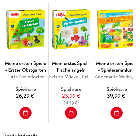
Meine ersten Spiele
Mein erstes Spiel -
Meine ersten Spiel
- Erster Obstgarten
Fische angeln
- Spielesammlung
Jutta Neundorfer
Kristin Mückel, Kristin Dittmann
Annemarie Wolke, Christiane Hüpper, Mar
Spielware
Spielware
Spielware
26,29 €
23,99 €
39,99 €
*
*
5
24,99 €
Produktdetails