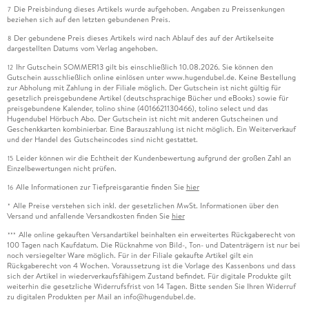
Die Preisbindung dieses Artikels wurde aufgehoben. Angaben zu Preissenkungen
7
beziehen sich auf den letzten gebundenen Preis.
Der gebundene Preis dieses Artikels wird nach Ablauf des auf der Artikelseite
8
dargestellten Datums vom Verlag angehoben.
Ihr Gutschein SOMMER13 gilt bis einschließlich 10.08.2026. Sie können den
12
Gutschein ausschließlich online einlösen unter www.hugendubel.de. Keine Bestellung
zur Abholung mit Zahlung in der Filiale möglich. Der Gutschein ist nicht gültig für
gesetzlich preisgebundene Artikel (deutschsprachige Bücher und eBooks) sowie für
preisgebundene Kalender, tolino shine (4016621130466), tolino select und das
Hugendubel Hörbuch Abo. Der Gutschein ist nicht mit anderen Gutscheinen und
Geschenkkarten kombinierbar. Eine Barauszahlung ist nicht möglich. Ein Weiterverkauf
und der Handel des Gutscheincodes sind nicht gestattet.
Leider können wir die Echtheit der Kundenbewertung aufgrund der großen Zahl an
15
Einzelbewertungen nicht prüfen.
Alle Informationen zur Tiefpreisgarantie finden Sie
hier
16
Alle Preise verstehen sich inkl. der gesetzlichen MwSt. Informationen über den
*
Versand und anfallende Versandkosten finden Sie
hier
Alle online gekauften Versandartikel beinhalten ein erweitertes Rückgaberecht von
***
100 Tagen nach Kaufdatum. Die Rücknahme von Bild-, Ton- und Datenträgern ist nur bei
noch versiegelter Ware möglich. Für in der Filiale gekaufte Artikel gilt ein
Rückgaberecht von 4 Wochen. Voraussetzung ist die Vorlage des Kassenbons und dass
sich der Artikel in wiederverkaufsfähigem Zustand befindet. Für digitale Produkte gilt
weiterhin die gesetzliche Widerrufsfrist von 14 Tagen. Bitte senden Sie Ihren Widerruf
zu digitalen Produkten per Mail an info@hugendubel.de.