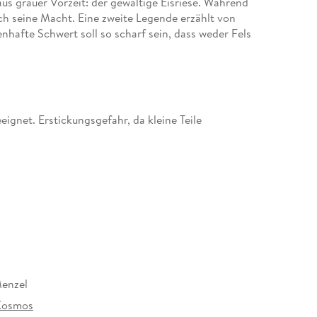
s grauer Vorzeit: der gewaltige Eisriese. Während
ch seine Macht. Eine zweite Legende erzählt von
nhafte Schwert soll so scharf sein, dass weder Fels
uche nach Hinweisen auf seine letzte Ruhestätte
 Gefahren und Entscheidungen. Die Erweiterung
on Andor - Die ewige Kälte und richtet sich an zwei
n.
gnet. Erstickungsgefahr, da kleine Teile
Menzel
Kosmos