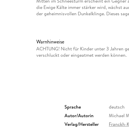
Mitten im Schneesturm erscheint ein Gegner au
die Ewige Kälte immer stärker wird, wächst au
der geheimnisvollen Dunkelklinge. Dieses sage
noch Stahl ihm widerstehen können. Auf der S
stellen sich die Heldinnen und Helden neuen
bringt zwei spannende Abenteuer in die Welt v
bis vier Spielerinnen und Spieler ab zehn Jahre
Warnhinweise
ACHTUNG! Nicht für Kinder unter 3 Jahren geei
verschluckt oder eingeatmet werden können.
Sprache
deutsch
Autor/Autorin
Michael 
Verlag/Hersteller
Franckh-