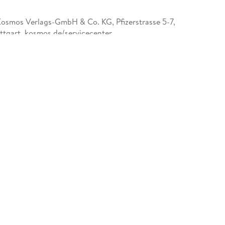
osmos Verlags-GmbH & Co. KG, Pfizerstrasse 5-7,
ttgart, kosmos.de/servicecenter