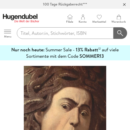
100 Tage Rückgaberecht***
Abholung in über 100 Filialen
Filiale
Konto
Merkzettel
Warenkorb
Hugendubel
Menu
Nur noch heute:
Summer Sale -
13% Rabatt
auf viele
12
mehr
Sortimente mit dem Code
SOMMER13
erfahren