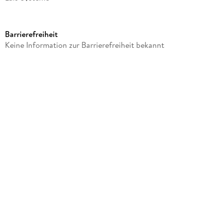
Produktart
Spiel
Barrierefreiheit
Gewicht
Keine Information zur Barrierefreiheit bekannt
610 g
Größe (L/B/H)
36/233/336 mm
Sonstiges
In Spielebox
Artikelnr. Hersteller
111831
GTIN
4062069290385
Herstelleradresse
Lais Systeme, Zeilweg 44, 60439 Frankfurt, info@lais-
systeme.de