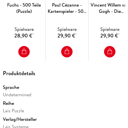
Fuchs - 500 Teile
Paul Cézanne -
Vincent Willem va
(Puzzle)
Kartenspieler - 500
Gogh - Die
Teile (Puzzle)
Kartoffelesser - 50
Teile (Puzzle)
Spielware
Spielware
Spielware
28,90 €
29,90 €
29,90 €
*
*
*
Produktdetails
Sprache
Undetermined
Reihe
Lais Puzzle
Verlag/Hersteller
Lais Systeme