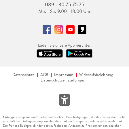
089 - 30 75 75 75
Mo. - Sa. 9.00 - 18.00 Uhr
Laden Sie unsere App herunter.
Datenschutz
AGB
Impressum
Widerrufsbelehrung
Datenschutzeinstellungen
Mängelexemplare sind Bücher mit leichten Beschädigungen, die das Lesen aber nicht
1
einschränken. Mängelexemplare sind durch einen Stempel als solche gekennzeichnet.
Die frühere Buchpreisbindung ist aufgehoben. Angaben zu Preissenkungen beziehen