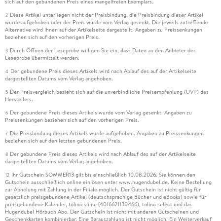
sich auf den gebundenen Preis eines mangelfreien Exemplars.
Diese Artikel unterliegen nicht der Preisbindung, die Preisbindung dieser Artikel
2
wurde aufgehoben oder der Preis wurde vom Verlag gesenkt. Die jeweils zutreffende
Alternative wird Ihnen auf der Artikelseite dargestellt. Angaben zu Preissenkungen
beziehen sich auf den vorherigen Preis.
Durch Öffnen der Leseprobe willigen Sie ein, dass Daten an den Anbieter der
3
Leseprobe übermittelt werden.
Der gebundene Preis dieses Artikels wird nach Ablauf des auf der Artikelseite
4
dargestellten Datums vom Verlag angehoben.
Der Preisvergleich bezieht sich auf die unverbindliche Preisempfehlung (UVP) des
5
Herstellers.
Der gebundene Preis dieses Artikels wurde vom Verlag gesenkt. Angaben zu
6
Preissenkungen beziehen sich auf den vorherigen Preis.
Die Preisbindung dieses Artikels wurde aufgehoben. Angaben zu Preissenkungen
7
beziehen sich auf den letzten gebundenen Preis.
Der gebundene Preis dieses Artikels wird nach Ablauf des auf der Artikelseite
8
dargestellten Datums vom Verlag angehoben.
Ihr Gutschein SOMMER13 gilt bis einschließlich 10.08.2026. Sie können den
12
Gutschein ausschließlich online einlösen unter www.hugendubel.de. Keine Bestellung
zur Abholung mit Zahlung in der Filiale möglich. Der Gutschein ist nicht gültig für
gesetzlich preisgebundene Artikel (deutschsprachige Bücher und eBooks) sowie für
preisgebundene Kalender, tolino shine (4016621130466), tolino select und das
Hugendubel Hörbuch Abo. Der Gutschein ist nicht mit anderen Gutscheinen und
Geschenkkarten kombinierbar. Eine Barauszahlung ist nicht möglich. Ein Weiterverkauf