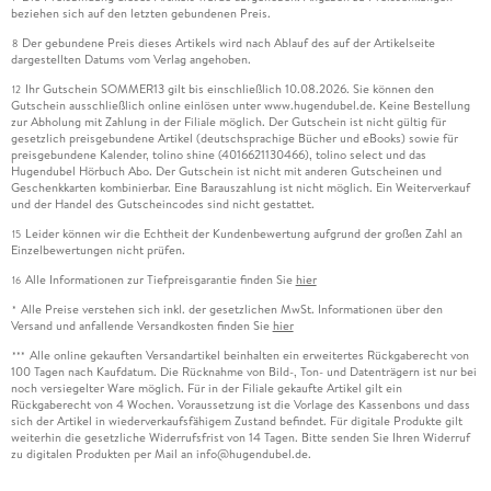
beziehen sich auf den letzten gebundenen Preis.
Der gebundene Preis dieses Artikels wird nach Ablauf des auf der Artikelseite
8
dargestellten Datums vom Verlag angehoben.
Ihr Gutschein SOMMER13 gilt bis einschließlich 10.08.2026. Sie können den
12
Gutschein ausschließlich online einlösen unter www.hugendubel.de. Keine Bestellung
zur Abholung mit Zahlung in der Filiale möglich. Der Gutschein ist nicht gültig für
gesetzlich preisgebundene Artikel (deutschsprachige Bücher und eBooks) sowie für
preisgebundene Kalender, tolino shine (4016621130466), tolino select und das
Hugendubel Hörbuch Abo. Der Gutschein ist nicht mit anderen Gutscheinen und
Geschenkkarten kombinierbar. Eine Barauszahlung ist nicht möglich. Ein Weiterverkauf
und der Handel des Gutscheincodes sind nicht gestattet.
Leider können wir die Echtheit der Kundenbewertung aufgrund der großen Zahl an
15
Einzelbewertungen nicht prüfen.
Alle Informationen zur Tiefpreisgarantie finden Sie
hier
16
Alle Preise verstehen sich inkl. der gesetzlichen MwSt. Informationen über den
*
Versand und anfallende Versandkosten finden Sie
hier
Alle online gekauften Versandartikel beinhalten ein erweitertes Rückgaberecht von
***
100 Tagen nach Kaufdatum. Die Rücknahme von Bild-, Ton- und Datenträgern ist nur bei
noch versiegelter Ware möglich. Für in der Filiale gekaufte Artikel gilt ein
Rückgaberecht von 4 Wochen. Voraussetzung ist die Vorlage des Kassenbons und dass
sich der Artikel in wiederverkaufsfähigem Zustand befindet. Für digitale Produkte gilt
weiterhin die gesetzliche Widerrufsfrist von 14 Tagen. Bitte senden Sie Ihren Widerruf
zu digitalen Produkten per Mail an info@hugendubel.de.