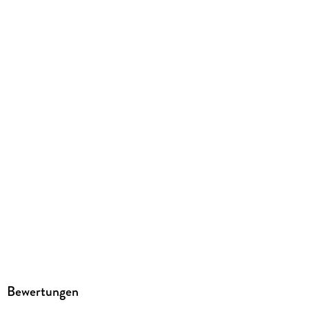
16392
GTIN
0074427163921
Herstelleradresse
Amigo Spiel und Freizeit, Waldstr. 23 D 5, 63128
Dietzenbach, info@amigo-spiele.de
Bewertungen