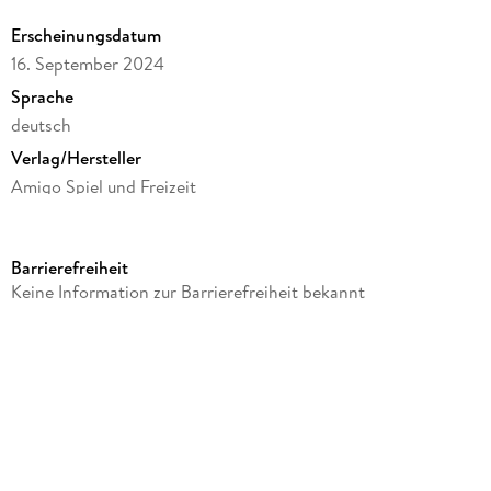
Erscheinungsdatum
16. September 2024
Sprache
deutsch
Verlag/Hersteller
Amigo Spiel und Freizeit
Produktart
Spiel
Barrierefreiheit
Gewicht
Keine Information zur Barrierefreiheit bekannt
184 g
Größe (L/B/H)
14/172/255 mm
Sonstiges
Karton
Artikelnr. Hersteller