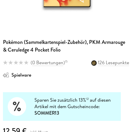
Pokémon (Sammelkartenspiel-Zubehör), PKM Armarouge
& Ceruledge 4 Pocket Folio
(
0 Bewertungen
)
126 Lesepunkte
15
Spielware
Sparen Sie zusätzlich 13%
auf diesen
12
Artikel mit dem Gutscheincode:
SOMMER13
12,59 €
inkl. Mwst.