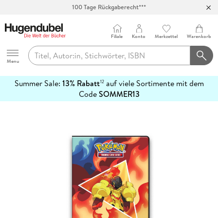
Abholung in über 100 Filialen
Filiale
Konto
Merkzettel
Warenkorb
Hugendubel
Menu
Summer Sale:
13% Rabatt
auf viele Sortimente mit dem
12
mehr
Code
SOMMER13
erfahren