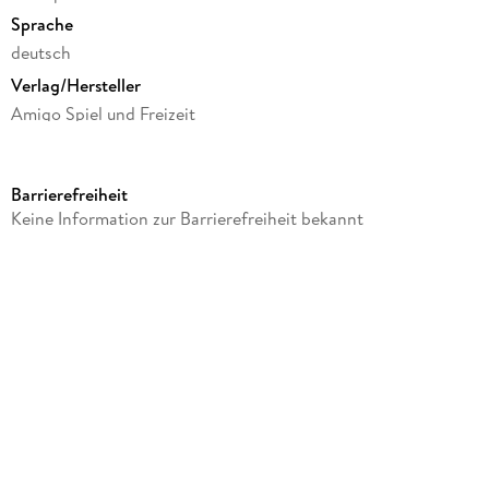
Sprache
deutsch
Verlag/Hersteller
Amigo Spiel und Freizeit
Produktart
Spiel
Barrierefreiheit
Gewicht
Keine Information zur Barrierefreiheit bekannt
270 g
Größe (L/B/H)
33/52/395 mm
Sonstiges
Karton
Artikelnr. Hersteller
16391
GTIN
0074427163914