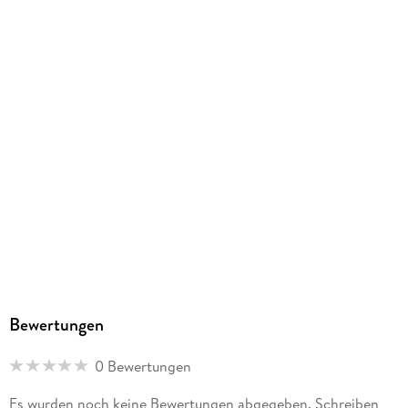
Herstelleradresse
Amigo Spiel und Freizeit, Waldstr. 23 D 5, 63128
Dietzenbach, info@amigo-spiele.de
Bewertungen
0 Bewertungen
Es wurden noch keine Bewertungen abgegeben. Schreiben