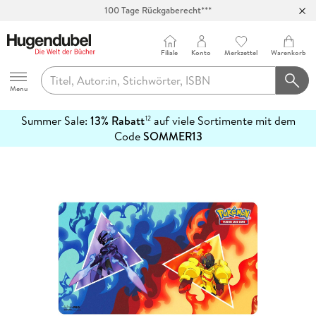
100 Tage Rückgaberecht***
Abholung in über 100 Filialen
Filiale
Konto
Merkzettel
Warenkorb
Hugendubel
Menu
Summer Sale:
13% Rabatt
auf viele Sortimente mit dem
12
mehr
Code
SOMMER13
erfahren