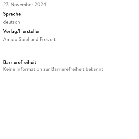
27. November 2024
Sprache
deutsch
Verlag/Hersteller
Amigo Spiel und Freizeit
Produktart
Spiel
Barrierefreiheit
Gewicht
Keine Information zur Barrierefreiheit bekannt
270 g
Größe (L/B/H)
52/225/415 mm
Sonstiges
Karton
Artikelnr. Hersteller
16470
GTIN