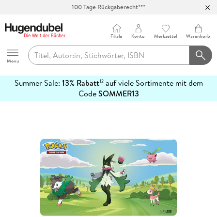
100 Tage Rückgaberecht***
Abholung in über 100 Filialen
Filiale
Konto
Merkzettel
Warenkorb
Hugendubel
Menu
Summer Sale:
13% Rabatt
auf viele Sortimente mit dem
12
mehr
Code
SOMMER13
erfahren