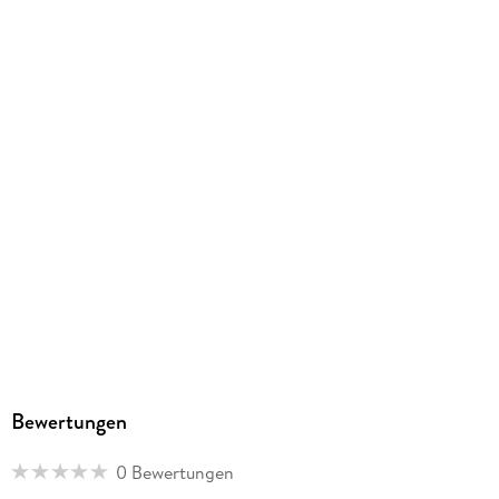
0074427164706
Herstelleradresse
Amigo Spiel und Freizeit, Waldstr. 23 D 5, 63128
Dietzenbach, info@amigo-spiele.de
Bewertungen
0 Bewertungen