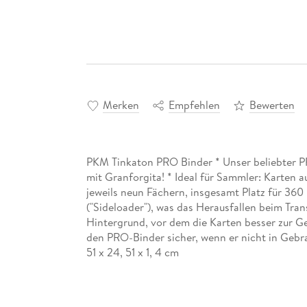
Merken
Empfehlen
Bewerten
PKM Tinkaton PRO Binder * Unser beliebter 
mit Granforgita! * Ideal für Sammler: Karten 
jeweils neun Fächern, insgesamt Platz für 360
("Sideloader"), was das Herausfallen beim Tra
Hintergrund, vor dem die Karten besser zur G
den PRO-Binder sicher, wenn er nicht in Gebra
51 x 24, 51 x 1, 4 cm