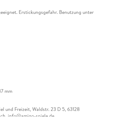
eeignet. Erstickungsgefahr. Benutzung unter
37 mm
l und Freizeit, Waldstr. 23 D 5, 63128
ch, info@amigo-spiele.de