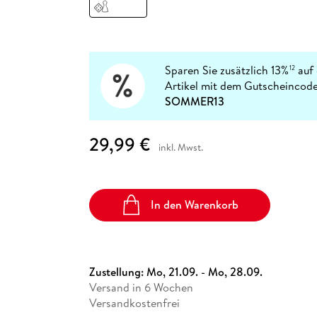
Fremdsprachige Bücher
n Lernhilfen
 Jugendbücher
eiber
Hörbuch Downloads im Bundle
cher
 Vergleich
 Puzzlezubehör
Lernen
New Adult
STABILO
Taschenbücher
hilfen
hriller
 Backen
er
lender
Ratgeber
op
hriller
Romance
Sparen Sie zusätzlich 13%
auf 
12
Sachbücher
Artikel mit dem Gutscheincode
precher:innen
SOMMER13
Science Fiction
Fremdsprachige Bücher
29,99 €
inkl. Mwst.
In den Warenkorb
Zustellung:
Mo, 21.09. - Mo, 28.09.
Versand in 6 Wochen
Versandkostenfrei