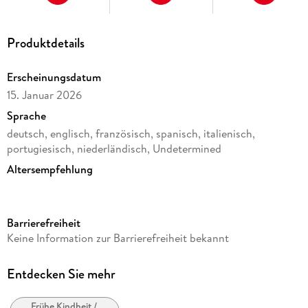
Organizer für
Kinder
Produktdetails
Erscheinungsdatum
15. Januar 2026
Sprache
deutsch, englisch, französisch, spanisch, italienisch,
portugiesisch, niederländisch, Undetermined
Altersempfehlung
von 6 bis 99 Jahren
Reihe
Barrierefreiheit
3D Puzzles (Ravensburger)
Keine Information zur Barrierefreiheit bekannt
Verlag/Hersteller
Ravensburger Spieleverlag
Entdecken Sie mehr
Produktart
Rätsel
Frühe Kindheit /