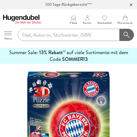
Abholung in über 100 Filialen
Filiale
Konto
Merkzettel
Warenkorb
Hugendubel
Menu
Summer Sale:
13% Rabatt
auf viele Sortimente mit dem
12
mehr
Code
SOMMER13
erfahren