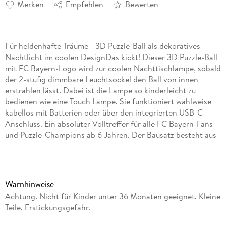
Merken
Empfehlen
Bewerten
Für heldenhafte Träume - 3D Puzzle-Ball als dekoratives
Nachtlicht im coolen DesignDas kickt! Dieser 3D Puzzle-Ball
mit FC Bayern-Logo wird zur coolen Nachttischlampe, sobald
der 2-stufig dimmbare Leuchtsockel den Ball von innen
erstrahlen lässt. Dabei ist die Lampe so kinderleicht zu
bedienen wie eine Touch Lampe. Sie funktioniert wahlweise
kabellos mit Batterien oder über den integrierten USB-C-
Anschluss. Ein absoluter Volltreffer für alle FC Bayern-Fans
und Puzzle-Champions ab 6 Jahren. Der Bausatz besteht aus
72 dreidimensional geformten, nummerierten Kunststoff-
Puzzleteilen, die dank Easyclick Technology passgenau
zusammenhalten - ganz ohne Kleben! Eine bebilderte Schritt-
für-Schritt-Anleitung sorgt für dreidimensionalen Puzzlespaß
Warnhinweise
mit Gelinggarantie! Zusammen mit dem ebenfalls im Set
Achtung. Nicht für Kinder unter 36 Monaten geeignet. Kleine
enthaltenen LED-Leuchtsockel im modernen Design entsteht
Teile. Erstickungsgefahr.
ein fantasievolles und ganz besonderes Nachtlicht, das von
Kindern spielend leicht bedient werden kann. Durch