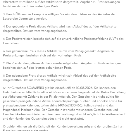
Alternative wird Ihnen auf der Artikelseite dargestellt. Angaben zu Preissenkungen
beziehen sich auf den vorherigen Preis.
Durch Öffnen der Leseprobe willigen Sie ein, dass Daten an den Anbieter der
3
Leseprobe übermittelt werden.
Der gebundene Preis dieses Artikels wird nach Ablauf des auf der Artikelseite
4
dargestellten Datums vom Verlag angehoben.
Der Preisvergleich bezieht sich auf die unverbindliche Preisempfehlung (UVP) des
5
Herstellers.
Der gebundene Preis dieses Artikels wurde vom Verlag gesenkt. Angaben zu
6
Preissenkungen beziehen sich auf den vorherigen Preis.
Die Preisbindung dieses Artikels wurde aufgehoben. Angaben zu Preissenkungen
7
beziehen sich auf den letzten gebundenen Preis.
Der gebundene Preis dieses Artikels wird nach Ablauf des auf der Artikelseite
8
dargestellten Datums vom Verlag angehoben.
Ihr Gutschein SOMMER13 gilt bis einschließlich 10.08.2026. Sie können den
12
Gutschein ausschließlich online einlösen unter www.hugendubel.de. Keine Bestellung
zur Abholung mit Zahlung in der Filiale möglich. Der Gutschein ist nicht gültig für
gesetzlich preisgebundene Artikel (deutschsprachige Bücher und eBooks) sowie für
preisgebundene Kalender, tolino shine (4016621130466), tolino select und das
Hugendubel Hörbuch Abo. Der Gutschein ist nicht mit anderen Gutscheinen und
Geschenkkarten kombinierbar. Eine Barauszahlung ist nicht möglich. Ein Weiterverkauf
und der Handel des Gutscheincodes sind nicht gestattet.
Leider können wir die Echtheit der Kundenbewertung aufgrund der großen Zahl an
15
Einzelbewertungen nicht prüfen.