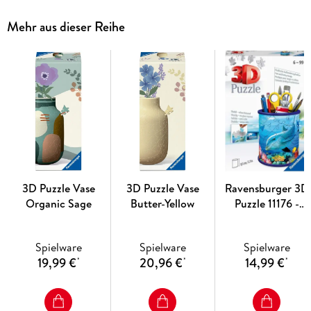
Herunterdrücken des Balls entsteht im Kinderzimmer eine
Mehr aus dieser Reihe
angenehme, dezente Lichtquelle, die Kinder mit ihren
Lieblingshelden sanft in den Schlaf begleitet und bei
Dunkelheit farbenfrohe Orientierung bietet.
3D Puzzle Vase
3D Puzzle Vase
Ravensburger 3D
Organic Sage
Butter-Yellow
Puzzle 11176 -
Utensilo
Unterwasserwelt -
Spielware
Spielware
Spielware
54 Teile -
19,99 €
20,96 €
14,99 €
*
*
*
Stiftehalter für
Tierliebhaber ab 6
Jahren,
Schreibtisch-