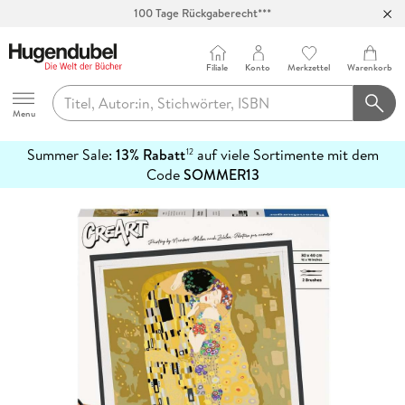
100 Tage Rückgaberecht***
Abholung in über 100 Filialen
Filiale
Konto
Merkzettel
Warenkorb
Hugendubel
Menu
Summer Sale:
13% Rabatt
auf viele Sortimente mit dem
12
mehr
Code
SOMMER13
erfahren