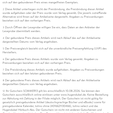
sich auf den gebundenen Preis eines mangelfreien Exemplars.
Diese Artikel unterliegen nicht der Preisbindung, die Preisbindung dieser Artikel
2
wurde aufgehoben oder der Preis wurde vom Verlag gesenkt. Die jeweils zutreffende
Alternative wird Ihnen auf der Artikelseite dargestellt. Angaben zu Preissenkungen
beziehen sich auf den vorherigen Preis.
Durch Öffnen der Leseprobe willigen Sie ein, dass Daten an den Anbieter der
3
Leseprobe übermittelt werden.
Der gebundene Preis dieses Artikels wird nach Ablauf des auf der Artikelseite
4
dargestellten Datums vom Verlag angehoben.
Der Preisvergleich bezieht sich auf die unverbindliche Preisempfehlung (UVP) des
5
Herstellers.
Der gebundene Preis dieses Artikels wurde vom Verlag gesenkt. Angaben zu
6
Preissenkungen beziehen sich auf den vorherigen Preis.
Die Preisbindung dieses Artikels wurde aufgehoben. Angaben zu Preissenkungen
7
beziehen sich auf den letzten gebundenen Preis.
Der gebundene Preis dieses Artikels wird nach Ablauf des auf der Artikelseite
8
dargestellten Datums vom Verlag angehoben.
Ihr Gutschein SOMMER13 gilt bis einschließlich 10.08.2026. Sie können den
12
Gutschein ausschließlich online einlösen unter www.hugendubel.de. Keine Bestellung
zur Abholung mit Zahlung in der Filiale möglich. Der Gutschein ist nicht gültig für
gesetzlich preisgebundene Artikel (deutschsprachige Bücher und eBooks) sowie für
preisgebundene Kalender, tolino shine (4016621130466), tolino select und das
Hugendubel Hörbuch Abo. Der Gutschein ist nicht mit anderen Gutscheinen und