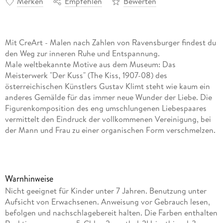
Merken
Empfehlen
Bewerten
Mit CreArt - Malen nach Zahlen von Ravensburger findest du
den Weg zur inneren Ruhe und Entspannung.
Male weltbekannte Motive aus dem Museum: Das
Meisterwerk "Der Kuss" (The Kiss, 1907-08) des
österreichischen Künstlers Gustav Klimt steht wie kaum ein
anderes Gemälde für das immer neue Wunder der Liebe. Die
Figurenkomposition des eng umschlungenen Liebespaares
vermittelt den Eindruck der vollkommenen Vereinigung, bei
der Mann und Frau zu einer organischen Form verschmelzen.
Der Kuss fällt in die goldene Phase" des Malers. Die
Kostbarkeit des Goldes verbindet sich auf das Intensivste mit
dem Inhalt des Bildes.
Die Motivlinien sind bereits aufgedruckt und nummeriert und
Warnhinweise
werden mit den bereits fertig gemischten Acrylfarben
Nicht geeignet für Kinder unter 7 Jahren. Benutzung unter
ausgemalt. Das ist Malspaß mit Erfolgsgarantie für einen
Aufsicht von Erwachsenen. Anweisung vor Gebrauch lesen,
einzigartigen Wandschmuck für das eigene Zuhause oder zum
befolgen und nachschlagebereit halten. Die Farben enthalten
Verschenken. So einfach war malen noch nie!