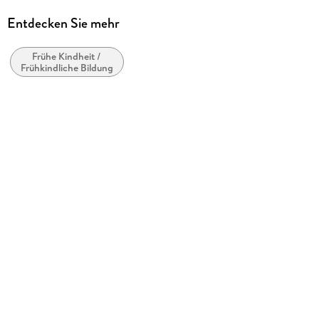
Ravensburger
Entdecken Sie mehr
Produktart
Spiel
Frühe Kindheit /
Frühkindliche Bildung
Gewicht
884 g
Größe (L/B/H)
432/331/40 mm
Artikelnr. Hersteller
23648
GTIN
4005556236480
Herstelleradresse
Ravensburger Verlag GmbH, Postfach 2460, 88194
Ravensburg, service@ravensburger.de