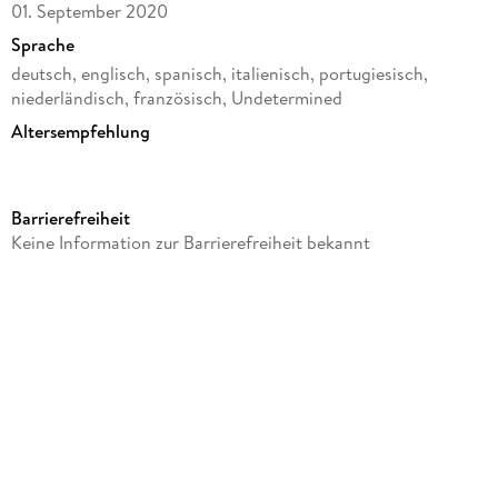
01. September 2020
Sprache
deutsch, englisch, spanisch, italienisch, portugiesisch,
niederländisch, französisch, Undetermined
Altersempfehlung
von 8 bis 99 Jahren
Reihe
Barrierefreiheit
Ravensburger Puzzle
Keine Information zur Barrierefreiheit bekannt
Verlag/Hersteller
Ravensburger
Produktart
Spiel
Schwierigkeitsgrad
Kinder - Erste Schritte
Anzahl Teile
108