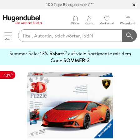
Abholung in über 100 Filialen
Filiale
Konto
Merkzettel
Warenkorb
Hugendubel
Menu
Summer Sale:
13% Rabatt
auf viele Sortimente mit dem
12
mehr
Code
SOMMER13
erfahren
5
-13%