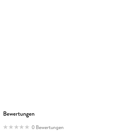
Gewicht
554 g
Größe (L/B/H)
221/221/311 mm
Sonstiges
In Spielebox
Artikelnr. Hersteller
11238
GTIN
4005556112388
Bewertungen
0 Bewertungen