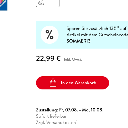
Fremdsprachige Bücher
n Lernhilfen
 Jugendbücher
eiber
Hörbuch Downloads im Bundle
cher
 Vergleich
 Puzzlezubehör
Lernen
New Adult
STABILO
Taschenbücher
hilfen
hriller
 Backen
er
lender
Ratgeber
op
hriller
Romance
Sparen Sie zusätzlich 13%
auf 
12
Sachbücher
Artikel mit dem Gutscheincode
precher:innen
SOMMER13
Science Fiction
Fremdsprachige Bücher
22,99 €
inkl. Mwst.
In den Warenkorb
Zustellung:
Fr, 07.08. - Mo, 10.08.
Sofort lieferbar
Zzgl. Versandkosten
*