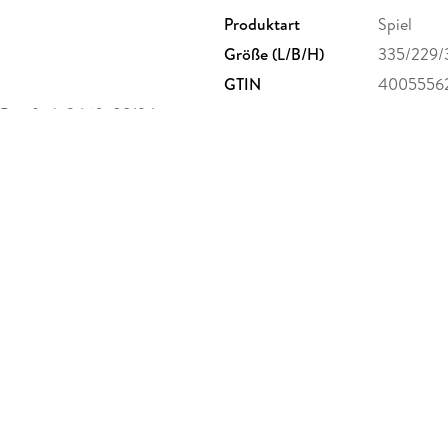
Produktart
Spiel
Größe (L/B/H)
335/229
GTIN
4005556
 Postfach 2460, 88194
burger.de