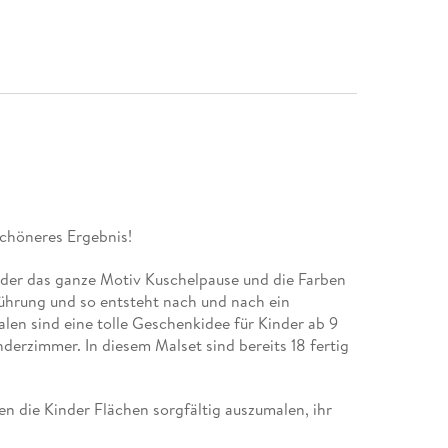
schöneres Ergebnis!
nder das ganze Motiv Kuschelpause und die Farben
Führung und so entsteht nach und nach ein
len sind eine tolle Geschenkidee für Kinder ab 9
derzimmer. In diesem Malset sind bereits 18 fertig
n die Kinder Flächen sorgfältig auszumalen, ihr
 Fähigkeiten zu entwickeln. Am Ende stehen Freude,