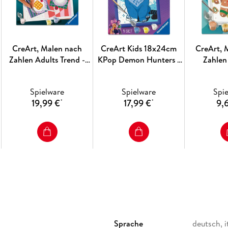
Unterhaltung bieten und im Markt den besten
Die Ravensburger Gruppe sieht sich im besten
Unternehmen individuell in seiner Prägung und
gemeinsame Mission: Wir inspirieren Menschen 
CreArt, Malen nach
CreArt Kids 18x24cm
CreArt, 
Zahlen Adults Trend -
KPop Demon Hunters -
Zahlen
Frühstückszeit
Derpy Tiger & Sussie
Lebku
Bird
Spielware
Spielware
Spi
19,99 €
17,99 €
9,
*
*
Sprache
deutsch, i