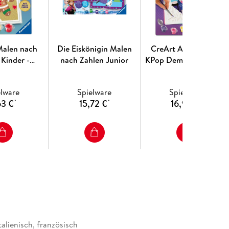
 Ruf genießen.
 Sinne des Wortes als Unternehmensfamilie, jedes
 seinen Stärken, alle jedoch verbunden durch eine
zu entdecken, was wirklich wichtig ist.
Malen nach
Die Eiskönigin Malen
CreArt Adults Trend
 Kinder -
nach Zahlen Junior
KPop Demon Hunters -
chenmann
HUNTR/X
elware
Spielware
Spielware
63 €
15,72 €
16,99 €
*
*
*
talienisch, französisch