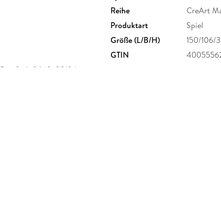
Reihe
CreArt Ma
Produktart
Spiel
Größe (L/B/H)
150/106/
GTIN
4005556
 Postfach 2460, 88194
burger.de