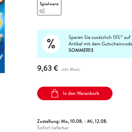
Fremdsprachige Bücher
Spielware
n Lernhilfen
 Jugendbücher
eiber
Hörbuch Downloads im Bundle
cher
 Vergleich
 Puzzlezubehör
Lernen
New Adult
STABILO
Taschenbücher
hilfen
hriller
 Backen
er
lender
Ratgeber
op
hriller
Romance
Sachbücher
Sparen Sie zusätzlich 13%
auf 
12
precher:innen
Artikel mit dem Gutscheincode
Science Fiction
SOMMER13
Fremdsprachige Bücher
9,63 €
inkl. Mwst.
In den Warenkorb
Zustellung:
Mo, 10.08. - Mi, 12.08.
Sofort lieferbar