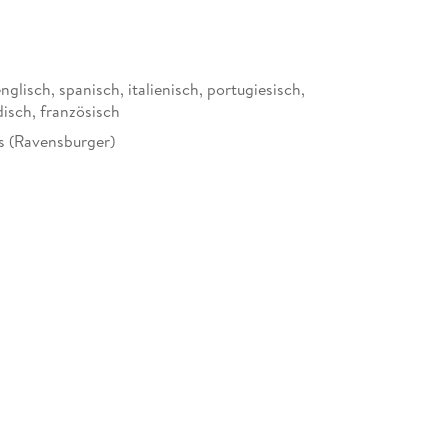
nglisch, spanisch, italienisch, portugiesisch,
disch, französisch
s (Ravensburger)
box
12159