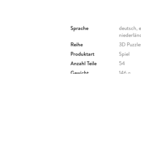
Sprache
deutsch, e
niederlän
Reihe
3D Puzzle
Produktart
Spiel
Anzahl Teile
54
Gewicht
146 g
Sonstiges
In Spiele
GTIN
40055561
 Postfach 2460, 88194
burger.de