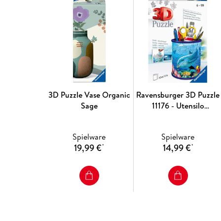
3D Puzzle Vase Organic
Ravensburger 3D Puzzle
Sage
11176 - Utensilo
Unterwasserwelt - 54
Teile - Stiftehalter für
Spielware
Spielware
Tierliebhaber ab 6
19,99 €
14,99 €
*
*
Jahren, Schreibtisch-
Organizer für Kinder