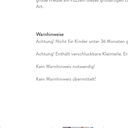
große Freude am Puzzeln dieses großartigen Dek
Art.
Inhaltsverzeichnis
Inhalt: 54 nummerierte Kunstoff-Puzzleteile +
Warnhinweise
Achtung! Nicht für Kinder unter 36 Monaten 
Achtung! Enthält verschluckbare Kleinteile. E
Kein Warnhinweis notwendig!
Kein Warnhinweis übermittelt!