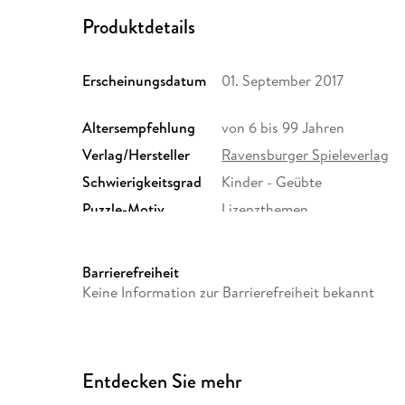
Produktdetails
Erscheinungsdatum
01. September 2017
Altersempfehlung
von 6 bis 99 Jahren
Verlag/Hersteller
Ravensburger Spieleverlag
Schwierigkeitsgrad
Kinder - Geübte
Puzzle-Motiv
Lizenzthemen
Größe (L/B/H)
129/181/40 mm
Artikelnr. Hersteller
11215
Barrierefreiheit
Herstelleradresse
Ravensburger Verlag GmbH,
Keine Information zur Barrierefreiheit bekannt
Ravensburg, service@ravens
Entdecken Sie mehr