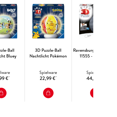
zle-Ball
3D Puzzle-Ball
Ravensburger 3D Puzzl
cht Bluey
Nachtlicht Pokémon
11555 - Star Wars
Todesstern - 540 Teile -
Puzzleball für
elware
Spielware
Spielware
Erwachsene und Kinder
99 €
22,99 €
44,99 €
*
*
*
ab 10 Jahren