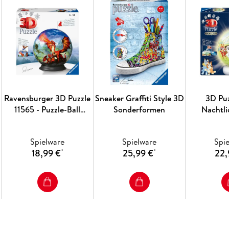
Ravensburger 3D Puzzle
Sneaker Graffiti Style 3D
3D Puz
11565 - Puzzle-Ball
Sonderformen
Nachtli
Mystische Drachen -
Puzzeln in drei
Spielware
Spielware
Spi
Dimensionen nach Motiv
18,99 €
25,99 €
22,
*
*
oder Zahlen - für
Erwachsene und Kinder
ab 6 Jahren