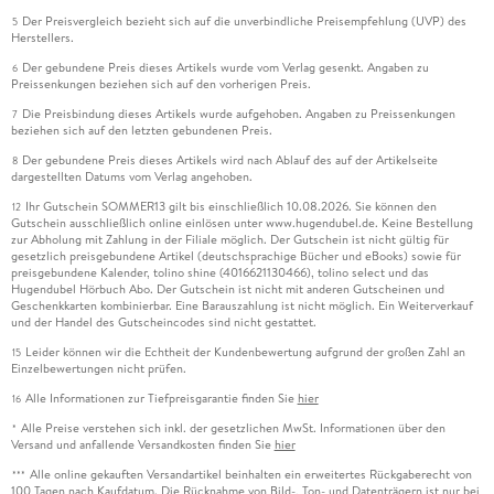
Der Preisvergleich bezieht sich auf die unverbindliche Preisempfehlung (UVP) des
5
Herstellers.
Der gebundene Preis dieses Artikels wurde vom Verlag gesenkt. Angaben zu
6
Preissenkungen beziehen sich auf den vorherigen Preis.
Die Preisbindung dieses Artikels wurde aufgehoben. Angaben zu Preissenkungen
7
beziehen sich auf den letzten gebundenen Preis.
Der gebundene Preis dieses Artikels wird nach Ablauf des auf der Artikelseite
8
dargestellten Datums vom Verlag angehoben.
Ihr Gutschein SOMMER13 gilt bis einschließlich 10.08.2026. Sie können den
12
Gutschein ausschließlich online einlösen unter www.hugendubel.de. Keine Bestellung
zur Abholung mit Zahlung in der Filiale möglich. Der Gutschein ist nicht gültig für
gesetzlich preisgebundene Artikel (deutschsprachige Bücher und eBooks) sowie für
preisgebundene Kalender, tolino shine (4016621130466), tolino select und das
Hugendubel Hörbuch Abo. Der Gutschein ist nicht mit anderen Gutscheinen und
Geschenkkarten kombinierbar. Eine Barauszahlung ist nicht möglich. Ein Weiterverkauf
und der Handel des Gutscheincodes sind nicht gestattet.
Leider können wir die Echtheit der Kundenbewertung aufgrund der großen Zahl an
15
Einzelbewertungen nicht prüfen.
Alle Informationen zur Tiefpreisgarantie finden Sie
hier
16
Alle Preise verstehen sich inkl. der gesetzlichen MwSt. Informationen über den
*
Versand und anfallende Versandkosten finden Sie
hier
Alle online gekauften Versandartikel beinhalten ein erweitertes Rückgaberecht von
***
100 Tagen nach Kaufdatum. Die Rücknahme von Bild-, Ton- und Datenträgern ist nur bei