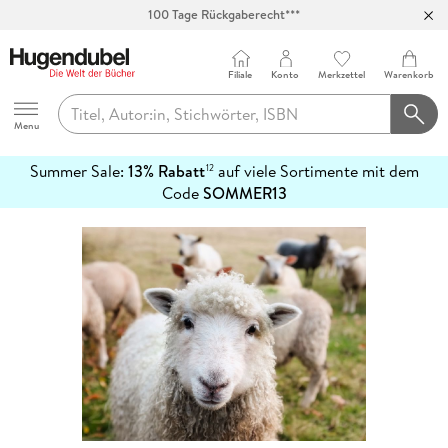
100 Tage Rückgaberecht***
Abholung in über 100 Filialen
Filiale
Konto
Merkzettel
Warenkorb
Hugendubel
Menu
Summer Sale:
13% Rabatt
auf viele Sortimente mit dem
12
mehr
Code
SOMMER13
erfahren