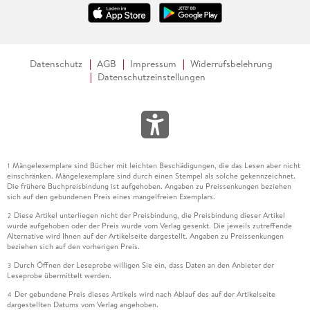
Datenschutz
AGB
Impressum
Widerrufsbelehrung
Datenschutzeinstellungen
Mängelexemplare sind Bücher mit leichten Beschädigungen, die das Lesen aber nicht
1
einschränken. Mängelexemplare sind durch einen Stempel als solche gekennzeichnet.
Die frühere Buchpreisbindung ist aufgehoben. Angaben zu Preissenkungen beziehen
sich auf den gebundenen Preis eines mangelfreien Exemplars.
Diese Artikel unterliegen nicht der Preisbindung, die Preisbindung dieser Artikel
2
wurde aufgehoben oder der Preis wurde vom Verlag gesenkt. Die jeweils zutreffende
Alternative wird Ihnen auf der Artikelseite dargestellt. Angaben zu Preissenkungen
beziehen sich auf den vorherigen Preis.
Durch Öffnen der Leseprobe willigen Sie ein, dass Daten an den Anbieter der
3
Leseprobe übermittelt werden.
Der gebundene Preis dieses Artikels wird nach Ablauf des auf der Artikelseite
4
dargestellten Datums vom Verlag angehoben.