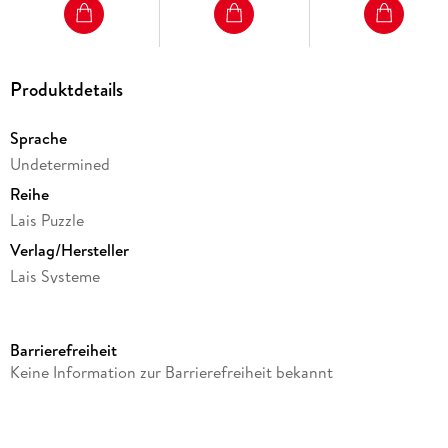
Produktdetails
Sprache
Undetermined
Reihe
Lais Puzzle
Verlag/Hersteller
Lais Systeme
Produktart
Spiel
Barrierefreiheit
Gewicht
Keine Information zur Barrierefreiheit bekannt
615 g
Größe (L/B/H)
57/275/375 mm