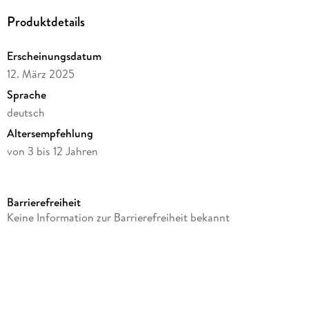
Produktdetails
Erscheinungsdatum
12. März 2025
Sprache
deutsch
Altersempfehlung
von 3 bis 12 Jahren
Reihe
Spin Master - Kinetic Sand
Barrierefreiheit
Verlag/Hersteller
Keine Information zur Barrierefreiheit bekannt
Spin Master
Produktart
Spielzeug
Gewicht
1955 g