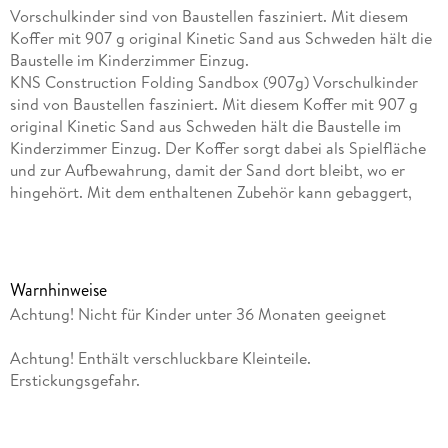
Vorschulkinder sind von Baustellen fasziniert. Mit diesem
Koffer mit 907 g original Kinetic Sand aus Schweden hält die
Baustelle im Kinderzimmer Einzug.
KNS Construction Folding Sandbox (907g) Vorschulkinder
sind von Baustellen fasziniert. Mit diesem Koffer mit 907 g
original Kinetic Sand aus Schweden hält die Baustelle im
Kinderzimmer Einzug. Der Koffer sorgt dabei als Spielfläche
und zur Aufbewahrung, damit der Sand dort bleibt, wo er
hingehört. Mit dem enthaltenen Zubehör kann gebaggert,
gebaut, abgerissen und abtransportiert werden. Da der
magisch fließende Sand an sich selbst haftet, lässt er sich
besonders gut formen und behält beim Spielen seine Form.
Die echte Sandhaptik fördert die Entwicklung des Tastsinns,
Warnhinweise
das Formen und Modellieren die Feinmotorik und das
Achtung! Nicht für Kinder unter 36 Monaten geeignet
Rollenspiel regt Fantasie und Kreativität an. Inhalt: 1 Koffer
907 g Kinetic Sand naturbraun 1 Kranarm mit Abrissbirne und
Achtung! Enthält verschluckbare Kleinteile.
Baggerschaufel 1 Ziegelförmchen 1 Baustellenfahrzeug mit
Erstickungsgefahr.
Kippmulde 1 Anleitung Maße: 39, 37 x 12, 07 x 29, 21 cm