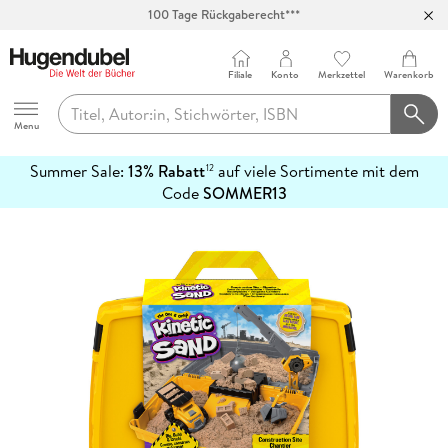
100 Tage Rückgaberecht***
Abholung in über 100 Filialen
Filiale
Konto
Merkzettel
Warenkorb
Hugendubel
Menu
Summer Sale:
13% Rabatt
auf viele Sortimente mit dem
12
mehr
Code
SOMMER13
erfahren