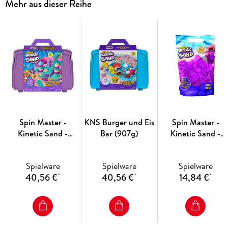
Mehr aus dieser Reihe
Spin Master -
KNS Burger und Eis
Spin Master -
Kinetic Sand -
Bar (907g)
Kinetic Sand -
Mermaid Folding
Colour Bag Pink
Sand Box (934g)
(907g)
Spielware
Spielware
Spielware
40,56 €
40,56 €
14,84 €
*
*
*