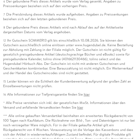
Der gebundene Preis dieses Artikels wurde vom Verlag gesenkt. Angaben zu
6
Preissenkungen beziehen sich auf den vorherigen Preis.
Die Preisbindung dieses Artikels wurde aufgehoben. Angaben zu Preissenkungen
7
beziehen sich auf den letzten gebundenen Preis.
Der gebundene Preis dieses Artikels wird nach Ablauf des auf der Artikelseite
8
dargestellten Datums vom Verlag angehoben.
Ihr Gutschein SOMMER13 gilt bis einschließlich 10.08.2026. Sie können den
12
Gutschein ausschließlich online einlösen unter www.hugendubel.de. Keine Bestellung
zur Abholung mit Zahlung in der Filiale möglich. Der Gutschein ist nicht gültig für
gesetzlich preisgebundene Artikel (deutschsprachige Bücher und eBooks) sowie für
preisgebundene Kalender, tolino shine (4016621130466), tolino select und das
Hugendubel Hörbuch Abo. Der Gutschein ist nicht mit anderen Gutscheinen und
Geschenkkarten kombinierbar. Eine Barauszahlung ist nicht möglich. Ein Weiterverkauf
und der Handel des Gutscheincodes sind nicht gestattet.
Leider können wir die Echtheit der Kundenbewertung aufgrund der großen Zahl an
15
Einzelbewertungen nicht prüfen.
Alle Informationen zur Tiefpreisgarantie finden Sie
hier
16
Alle Preise verstehen sich inkl. der gesetzlichen MwSt. Informationen über den
*
Versand und anfallende Versandkosten finden Sie
hier
Alle online gekauften Versandartikel beinhalten ein erweitertes Rückgaberecht von
***
100 Tagen nach Kaufdatum. Die Rücknahme von Bild-, Ton- und Datenträgern ist nur bei
noch versiegelter Ware möglich. Für in der Filiale gekaufte Artikel gilt ein
Rückgaberecht von 4 Wochen. Voraussetzung ist die Vorlage des Kassenbons und dass
sich der Artikel in wiederverkaufsfähigem Zustand befindet. Für digitale Produkte gilt
weiterhin die gesetzliche Widerrufsfrist von 14 Tagen. Bitte senden Sie Ihren Widerruf