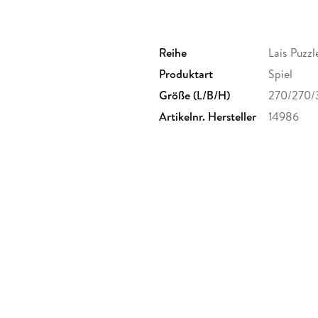
Reihe
Lais Puzzl
Produktart
Spiel
Größe (L/B/H)
270/270/
Artikelnr. Hersteller
14986