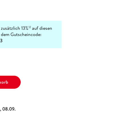
 zusätzlich 13%
auf diesen
12
t dem Gutscheincode:
3
korb
i, 08.09.