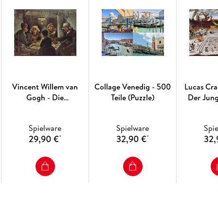
Vincent Willem van
Collage Venedig - 500
Lucas Cra
Gogh - Die
Teile (Puzzle)
Der Jun
Kartoffelesser - 500 Teile
1.000 Tei
(Puzzle)
Spielware
Spielware
Spi
29,90 €
32,90 €
32,
*
*