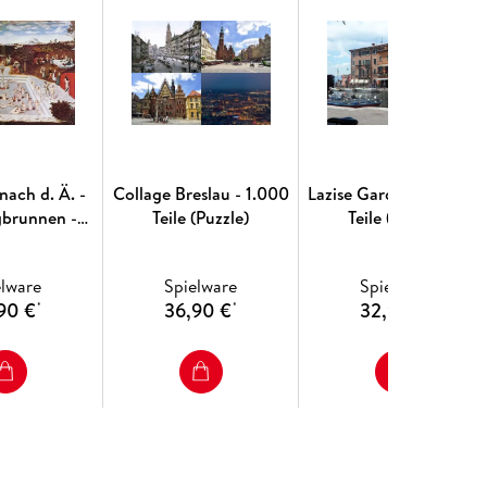
nach d. Ä. -
Collage Breslau - 1.000
Lazise Gardasee - 1.000
gbrunnen -
Teile (Puzzle)
Teile (Puzzle)
le (Puzzle)
elware
Spielware
Spielware
90 €
36,90 €
32,90 €
*
*
*