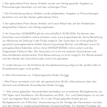
Der gebundene Preis dieses Artikels wurde vom Verlag gesenkt. Angaben zu
6
Preissenkungen beziehen sich auf den vorherigen Preis.
Die Preisbindung dieses Artikels wurde aufgehoben. Angaben zu Preissenkungen
7
beziehen sich auf den letzten gebundenen Preis.
Der gebundene Preis dieses Artikels wird nach Ablauf des auf der Artikelseite
8
dargestellten Datums vom Verlag angehoben.
Ihr Gutschein SOMMER13 gilt bis einschließlich 10.08.2026. Sie können den
12
Gutschein ausschließlich online einlösen unter www.hugendubel.de. Keine Bestellung
zur Abholung mit Zahlung in der Filiale möglich. Der Gutschein ist nicht gültig für
gesetzlich preisgebundene Artikel (deutschsprachige Bücher und eBooks) sowie für
preisgebundene Kalender, tolino shine (4016621130466), tolino select und das
Hugendubel Hörbuch Abo. Der Gutschein ist nicht mit anderen Gutscheinen und
Geschenkkarten kombinierbar. Eine Barauszahlung ist nicht möglich. Ein Weiterverkauf
und der Handel des Gutscheincodes sind nicht gestattet.
Leider können wir die Echtheit der Kundenbewertung aufgrund der großen Zahl an
15
Einzelbewertungen nicht prüfen.
Alle Informationen zur Tiefpreisgarantie finden Sie
hier
16
Alle Preise verstehen sich inkl. der gesetzlichen MwSt. Informationen über den
*
Versand und anfallende Versandkosten finden Sie
hier
Alle online gekauften Versandartikel beinhalten ein erweitertes Rückgaberecht von
***
100 Tagen nach Kaufdatum. Die Rücknahme von Bild-, Ton- und Datenträgern ist nur bei
noch versiegelter Ware möglich. Für in der Filiale gekaufte Artikel gilt ein
Rückgaberecht von 4 Wochen. Voraussetzung ist die Vorlage des Kassenbons und dass
sich der Artikel in wiederverkaufsfähigem Zustand befindet. Für digitale Produkte gilt