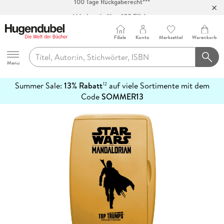
Abholung in über 100 Filialen
Filiale
Konto
Merkzettel
Warenkorb
Hugendubel
Menu
Summer Sale:
13% Rabatt
auf viele Sortimente mit dem
12
mehr
Code
SOMMER13
erfahren