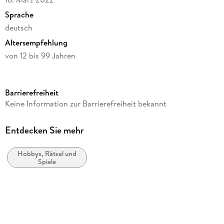
Sprache
deutsch
Altersempfehlung
von 12 bis 99 Jahren
Reihe
Star Wars
Barrierefreiheit
Verlag/Hersteller
Keine Information zur Barrierefreiheit bekannt
Winning Moves
Produktart
Entdecken Sie mehr
Spiel
Hobbys, Rätsel und
Spieldauer
Spiele
beliebig
Gewicht
119 g
Größe (L/B/H)
113/83/20 mm