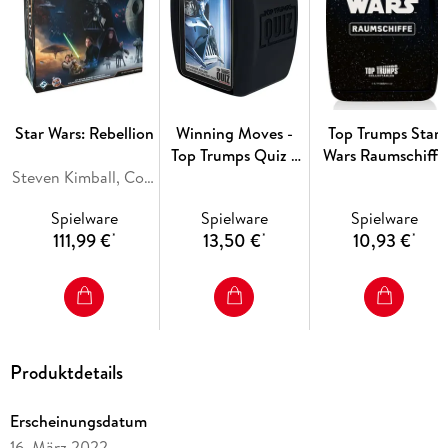
Hintergrundinformationen auf jeder Karte können die Spieler
außerdem ihr Fanwissen erweitern.
Star Wars: Rebellion
Winning Moves -
Top Trumps Star
Top Trumps Quiz -
Wars Raumschiffe
Steven Kimball, Cory Konieczka, Scott Kimball, Corey Konieczka
Star Wars
Collectables
Spielware
Spielware
Spielware
111,99 €
13,50 €
10,93 €
*
*
*
Produktdetails
Erscheinungsdatum
16. März 2022