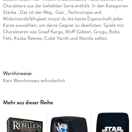
Charaktere aus der beliebten Serie enthält. In den Kategorien
Stärke , Das ist der Weg , Gier , Technologie und
Widerstandsfähigkeit musst du die beste Eigenschaft jeder
Karte auswählen, um deine Gegner zu überlisten. Spiele mit
Charakteren wie Greef Karga, Moff Gideon, Grogu, Boba
Fett, Koska Reeves, Cobb Vanth und Mando selbst.
TOP TRUMPS wird von Groß und Klein gerne gespielt, doch
nun gibt es auch eine Range speziell für erwachsene Fans und
Sammler - die TOP TRUMPS Collectables. Während das
Spielprinzip gleich bleibt, grenzen sich die neuen Editionen
Warnhinweise
ganz klar von den TOP TRUMPS ab. Zum einen dank ihres
Kein Warnhinweis erforderlich
eleganten Premium-Designs im neuen edlen Case, das nicht
nur beim Spielen ein echter Hingucker ist, sondern sich auch
seinen Platz in der Sammlervitrine verdient hat. Zum anderen
Mehr aus dieser Reihe
aufgrund ihrer erwachsenen Themen, die nicht nur
abenteuerlich sondern auch hin und wieder düsterer sein
können. In dem Kartenspiel können erwachsene Fans und
Sammler ihre Lieblingscharaktere aus bekannten Filmen und
Serien gegeneinander antreten lassen. Durch die